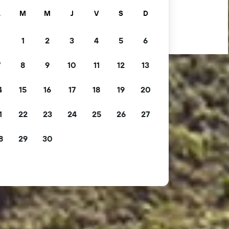
L
M
M
J
V
S
D
1
2
3
4
5
6
7
8
9
10
11
12
13
4
15
16
17
18
19
20
1
22
23
24
25
26
27
8
29
30