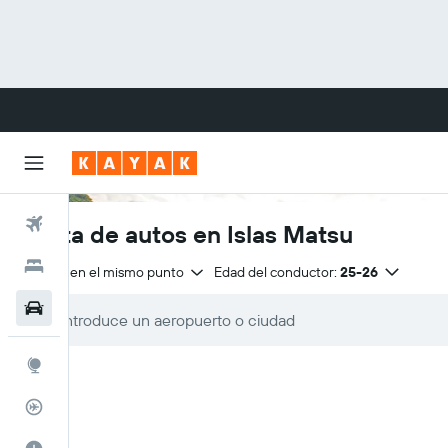
Vuelos
Renta de autos en Islas Matsu
Hoteles
Entrega en el mismo punto
Edad del conductor:
25-26
Carros
Explore
Rastreador