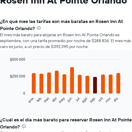
Rosen Inn At Pointe Orlando
¿En qué mes las tarifas son más baratas en Rosen Inn At
Pointe Orlando?
El mes más barato para alojarse en Rosen Inn At Pointe Orlando es
septiembre, con una tarifa promedio por noche de $248.836. El mes más
caro es junio, a un precio de $392.395 por noche.
$500.000
Bar
Chart
graphic.
chart
with
$250.000
12
bars.
0
El
feb.
may.
ago.
nov.
mar.
jun.
sep.
dic.
ene.
abr.
jul.
oct.
siguiente
End
of
gráfico
interactive
muestra
chart
el
¿Cuál es el día más barato para reservar Rosen Inn At Pointe
precio
Orlando?
promedio