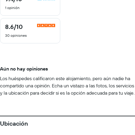
de
1 opinión
10
8.6
/10
8.6
de
30 opiniones
10
Aún no hay opiniones
Los huéspedes calificaron este alojamiento, pero aún nadie ha
compartido una opinión. Echa un vistazo a las fotos, los servicios
y la ubicación para decidir si es la opción adecuada para tu viaje.
Ubicación