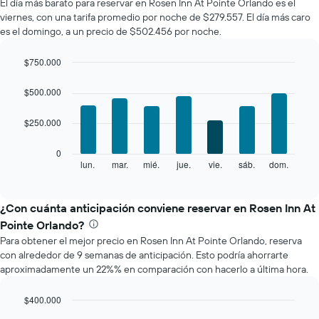
El día más barato para reservar en Rosen Inn At Pointe Orlando es el
de
viernes, con una tarifa promedio por noche de $279.557. El día más caro
una
es el domingo, a un precio de $502.456 por noche.
habitación
por
mes
$750.000
El
Bar
Chart
gráfico
graphic.
chart
$500.000
with
muestra
7
1
$250.000
bars.
eje
X
El
0
que
siguiente
lun.
mar.
mié.
jue.
vie.
sáb.
dom.
End
indica
of
gráfico
los
interactive
muestra
chart
meses.
el
¿Con cuánta anticipación conviene reservar en Rosen Inn At
El
precio
gráfico
Pointe Orlando?
promedio
muestra
Para obtener el mejor precio en Rosen Inn At Pointe Orlando, reserva
de
1
con alrededor de 9 semanas de anticipación. Esto podría ahorrarte
una
eje
aproximadamente un 22%% en comparación con hacerlo a última hora.
habitación
Y
por
que
cada
$400.000
indica
día
Line
Chart
el