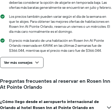
de
deberías considerar la opción de alojarte en temporada baja. Las
el
la
ofertas más baratas generalmente se encuentran en julio y febrero.
precio
estadía
promedio
El
Los precios también pueden variar según el día de la semana en
de
gráfico
que te alojes. Para obtener las mejores ofertas de habitaciones en
una
muestra
Rosen Inn At Pointe Orlando, reserva un viernes o un miércoles. El
habitación
1
día más caro normalmente es el domingo.
eje
X
El precio más barato de una habitación en Rosen Inn At Pointe
que
Orlando reservada en KAYAK en las últimas 2 semanas fue de
indica
$366.044, mientras que el precio más caro fue de $366.044.
la
cantidad
Ver más consejos
de
días
que
faltan
Preguntas frecuentes al reservar en Rosen Inn
para
At Pointe Orlando
la
estadía
El
¿Cómo llego desde el aeropuerto internacional de
gráfico
muestra
Orlando al hotel Rosen Inn at Pointe Orlando en
1