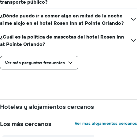
transporte público?
eje
Y
¿Dónde puedo ir a comer algo en mitad de la noche
que
indica
si me alojo en el hotel Rosen Inn at Pointe Orlando?
el
precio
¿Cuál es la política de mascotas del hotel Rosen Inn
promedio
at Pointe Orlando?
de
una
habitación
Ver más preguntas frecuentes
Hoteles y alojamientos cercanos
Los más cercanos
Ver más alojamientos cercanos