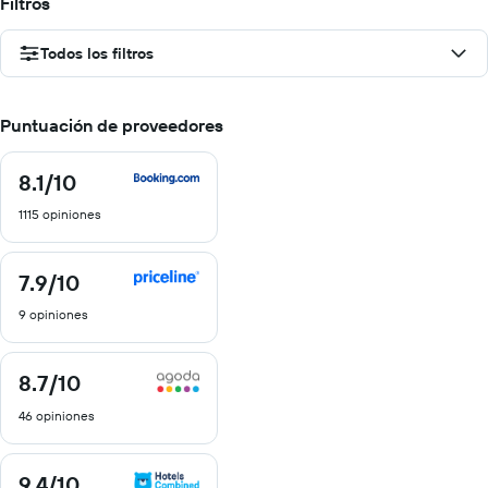
Filtros
Todos los filtros
Puntuación de proveedores
8.1
/10
8.1
de
1115 opiniones
10
7.9
/10
7.9
de
9 opiniones
10
8.7
/10
8.7
de
46 opiniones
10
9.4
/10
9.4