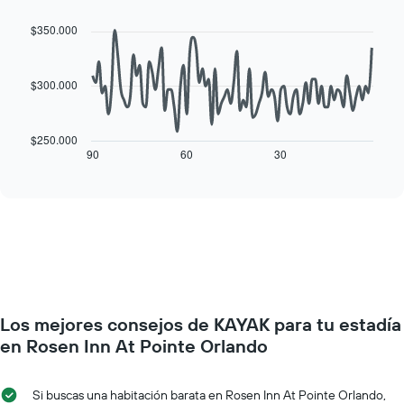
de
graphic.
chart
precio
with
la
$350.000
promedio
90
semana
de
data
El
una
points.
gráfico
habitación
$300.000
muestra
El
1
siguiente
eje
cuadro
$250.000
X
muestra
90
60
30
End
que
of
cómo
interactive
indica
varía
chart
los
el
días
precio
de
de
la
una
semana.
habitación
El
a
gráfico
medida
muestra
Los mejores consejos de KAYAK para tu estadía
que
1
se
en Rosen Inn At Pointe Orlando
eje
acerca
Y
la
que
fecha
Si buscas una habitación barata en Rosen Inn At Pointe Orlando,
indica