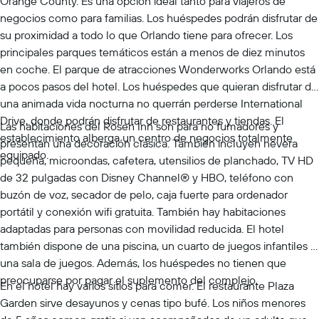
Orange County. Es una opción ideal tanto para viajeros de
negocios como para familias. Los huéspedes podrán disfrutar de
su proximidad a todo lo que Orlando tiene para ofrecer. Los
principales parques temáticos están a menos de diez minutos
en coche. El parque de atracciones Wonderworks Orlando está
a pocos pasos del hotel. Los huéspedes que quieran disfrutar de
una animada vida nocturna no querrán perderse International
Drive, donde podrán disfrutar de restaurantes y tiendas. El
Las habitaciones del Rosen Inn son para no fumadores y
establecimiento alberga un centro de negocios totalmente
presentan una decoración clásica. También incluyen nevera
equipado.
pequeña, microondas, cafetera, utensilios de planchado, TV HD
de 32 pulgadas con Disney Channel® y HBO, teléfono con
buzón de voz, secador de pelo, caja fuerte para ordenador
portátil y conexión wifi gratuita. También hay habitaciones
adaptadas para personas con movilidad reducida. El hotel
también dispone de una piscina, un cuarto de juegos infantiles y
una sala de juegos. Además, los huéspedes no tienen que
preocuparse por pagar el suplemento del complejo.
En el hotel hay varios sitios para comer. El restaurante Plaza
Garden sirve desayunos y cenas tipo bufé. Los niños menores