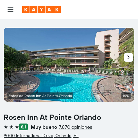
Fotos de Rosen Inn At Pointe Orlando
1/20
Rosen Inn At Pointe Orlando
Muy bueno
7.870 opiniones
8,1
3 estrellas
9000 International Drive, Orlando, FL