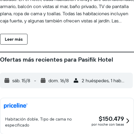
armario, balcón con vistas al mar, baño privado, TV de pantalla
plana, ropa de cama y toallas. Todas las habitaciones incluyen
caja fuerte, y algunas también ofrecen vistas al jardín. Las
habitaciones cuentan con minibar. En Pasifik Hotel se sirve un
desayuno buffet. Cerca del alojamiento hay puntos de interés
Leer más
como Cesme Castle, Puerto deportivo de Cesme y Cesme Anfi
Theatre.
Ofertas más recientes para Pasifik Hotel
sáb. 15/8
-
dom. 16/8
2 huéspedes, 1 habitació
$150.479
Habitación doble, Tipo de cama no
por noche con tasas
especificado