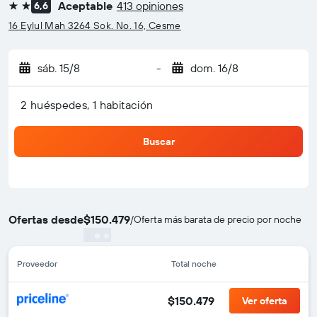
Aceptable
413 opiniones
6,6
2 estrellas
16 Eylul Mah 3264 Sok. No. 16, Cesme
sáb. 15/8
-
dom. 16/8
2 huéspedes, 1 habitación
Buscar
Ofertas desde
$150.479
/
Oferta más barata de precio por noche
Proveedor
Total noche
$150.479
Ver oferta