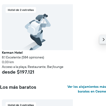
Y
que
indica
Hotel de 2 estrellas
el
precio
promedio
de
una
habitación
Kerman Hotel
8.1 Excelente (584 opiniones)
0,03 km
Acceso a la playa, Restaurante, Bar/lounge
desde $197.121
Los más baratos
Ver los alojamientos más
baratos en Cesme
Hotel de 3 estrellas