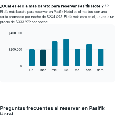
¿Cuál es el día más barato para reservar Pasifik Hotel?
El día más barato para reservar en Pasifik Hotel es el martes, con una
tarifa promedio por noche de $204.093. El día más caro es el jueves, a un
precio de $333.979 por noche.
$400.000
Bar
Chart
graphic.
chart
with
$200.000
7
bars.
El
0
siguiente
lun.
mar.
mié.
jue.
vie.
sáb.
dom.
End
of
gráfico
interactive
muestra
chart
el
precio
promedio
de
una
Preguntas frecuentes al reservar en Pasifik
habitación
Hotel
por