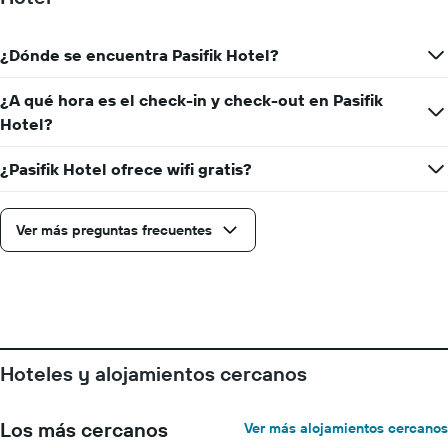
cada
día
de
¿Dónde se encuentra Pasifik Hotel?
la
semana
¿A qué hora es el check-in y check-out en Pasifik
El
Hotel?
gráfico
muestra
1
¿Pasifik Hotel ofrece wifi gratis?
eje
X
que
Ver más preguntas frecuentes
indica
los
días
de
la
semana.
El
Hoteles y alojamientos cercanos
gráfico
muestra
1
Los más cercanos
Ver más alojamientos cercanos
eje