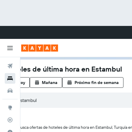
Vuelos
Hoteles de última hora en Estambul
Hoteles
Hoy
Mañana
Próximo fin de semana
Carros
Explore
Rastreador
KAYAK busca ofertas de hoteles de última hora en Estambul, Turquía en 