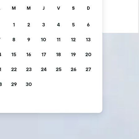
L
M
M
J
V
S
D
1
2
3
4
5
6
7
8
9
10
11
12
13
4
15
16
17
18
19
20
1
22
23
24
25
26
27
8
29
30