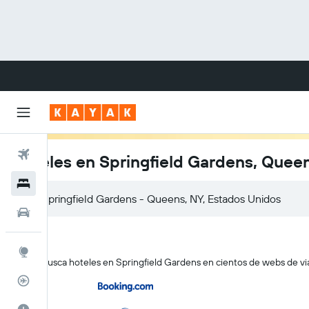
Vuelos
Hoteles en Springfield Gardens, Quee
Hoteles
Carros
Explore
KAYAK busca hoteles en Springfield Gardens en cientos de webs de viaj
Rastreador