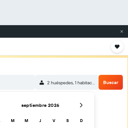
Buscar
2 huéspedes, 1 habitación
septiembre 2026
L
M
M
J
V
S
D