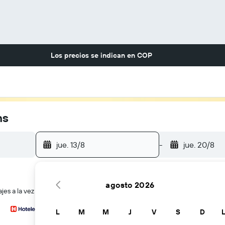
Los precios se indican en
COP
ns
jue. 13/8
-
jue. 20/8
agosto 2026
es a la vez
L
M
M
J
V
S
D