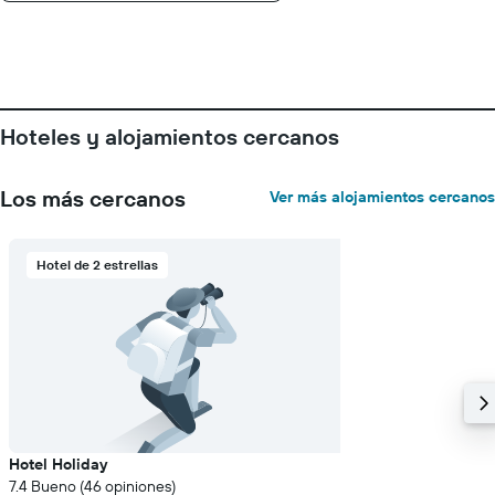
los
días
de
la
semana.
El
Hoteles y alojamientos cercanos
gráfico
muestra
1
Los más cercanos
Ver más alojamientos cercanos
eje
Y
que
indica
Hotel de 2 estrellas
el
precio
promedio
de
una
habitación
Hotel Holiday
7.4 Bueno (46 opiniones)