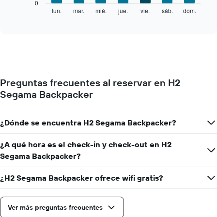
El
0
siguiente
lun.
mar.
mié.
jue.
vie.
sáb.
dom.
End
of
gráfico
interactive
muestra
chart
el
precio
promedio
de
una
Preguntas frecuentes al reservar en H2
habitación
Segama Backpacker
por
cada
día
de
¿Dónde se encuentra H2 Segama Backpacker?
la
semana
¿A qué hora es el check-in y check-out en H2
El
Segama Backpacker?
gráfico
muestra
1
¿H2 Segama Backpacker ofrece wifi gratis?
eje
X
que
Ver más preguntas frecuentes
indica