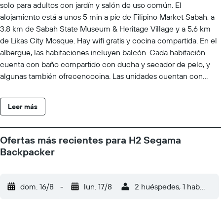
solo para adultos con jardín y salón de uso común. El
alojamiento está a unos 5 min a pie de Filipino Market Sabah, a
3,8 km de Sabah State Museum & Heritage Village y a 5,6 km
de Likas City Mosque. Hay wifi gratis y cocina compartida. En el
albergue, las habitaciones incluyen balcón. Cada habitación
cuenta con baño compartido con ducha y secador de pelo, y
algunas también ofrecencocina. Las unidades cuentan con
nevera. Cerca del alojamiento hay puntos de interés como KK
Esplanade, Atkinson Clock Tower y Signal Hill Observatory. El
Leer más
aeropuerto (Aeropuerto internacional Kota Kinabalu) está a 5
km, y el alojamiento ofrece servicio de traslado de pago para ir o
volver del aeropuerto.
Ofertas más recientes para H2 Segama
Backpacker
dom. 16/8
-
lun. 17/8
2 huéspedes, 1 habitació