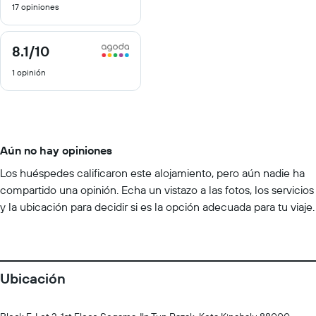
17 opiniones
10
8.1
/10
8.1
de
1 opinión
10
Aún no hay opiniones
Los huéspedes calificaron este alojamiento, pero aún nadie ha
compartido una opinión. Echa un vistazo a las fotos, los servicios
y la ubicación para decidir si es la opción adecuada para tu viaje.
Ubicación