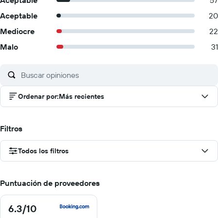
Aceptable
57
Aceptable
20
Mediocre
22
Malo
31
Ordenar por
:
Más recientes
Filtros
Todos los filtros
Puntuación de proveedores
6.3
/10
6.3
de