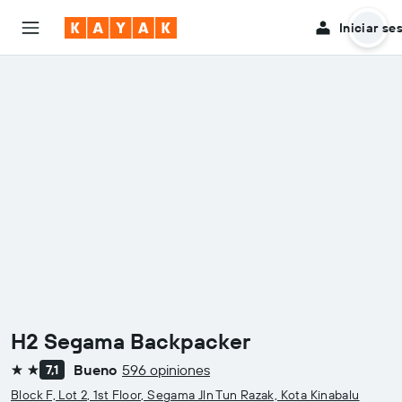
Iniciar se
H2 Segama Backpacker
Bueno
596 opiniones
7,1
2 estrellas
Block F, Lot 2, 1st Floor, Segama Jln Tun Razak, Kota Kinabalu