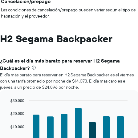
Cancelación/prepago
Las condiciones de cancelación/prepago pueden variar según el tipo de
habitación y el proveedor.
H2 Segama Backpacker
¿Cuál es el día más barato para reservar H2 Segama
Backpacker?
El día más barato para reservar en H2 Segama Backpacker es el viernes,
con una tarifa promedio por noche de $14.073. El día más caro es el
jueves, a un precio de $24.896 por noche.
$30.000
Bar
Chart
graphic.
chart
$20.000
with
7
$10.000
bars.