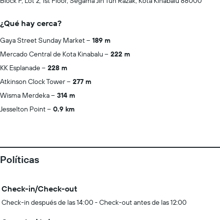
Block F, Lot 2, 1st Floor, Segama Jln Tun Razak, Kota Kinabalu 88000
¿Qué hay cerca?
Gaya Street Sunday Market
189 m
Mercado Central de Kota Kinabalu
222 m
KK Esplanade
228 m
Atkinson Clock Tower
277 m
Wisma Merdeka
314 m
Jesselton Point
0.9 km
Políticas
Check-in/Check-out
Check-in después de las 14:00 - Check-out antes de las 12:00