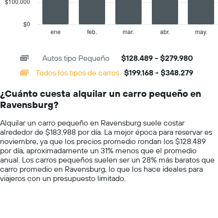
$100.000
The
indica
chart
el
has
$0
precio
1
ene
feb.
mar.
abr.
may.
End
promedio
of
X
de
interactive
axis
chart
un
Autos tipo Pequeño
$128.489 - $279.980
displaying
auto
categories.
Todos los tipos de carros
$199.168 - $348.279
de
Range:
renta
14
por
¿Cuánto cuesta alquilar un carro pequeño en
categories.
día.
Ravensburg?
The
chart
Alquilar un carro pequeño en Ravensburg suele costar
has
alrededor de $183.988 por día. La mejor época para reservar es
1
noviembre, ya que los precios promedio rondan los $128.489
Y
por día, aproximadamente un 31% menos que el promedio
axis
anual. Los carros pequeños suelen ser un 28% más baratos que
displaying
carro promedio en Ravensburg, lo que los hace ideales para
values.
viajeros con un presupuesto limitado.
Range:
0
to
400000.