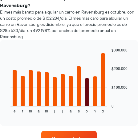
baratas
autos
un
Ravensburg?
de
más
auto
El mes más barato para alquilar un carro en Ravensburg es octubre, con
renta
populares.
de
un costo promedio de $152.284/día. El mes más caro para alquilar un
de
renta.
carro en Ravensburg es diciembre, ya que el precio promedio es de
autos
$285.533/día, un 492.198% por encima del promedio anual en
El
Ravensburg.
gráfico
muestra
1
$300.000
eje
Bar
Chart
Y
graphic.
chart
with
que
$200.000
12
indica
bars.
el
precio
$100.000
El
más
siguiente
barato
gráfico
de
muestra
0
un
e
f
m
a
m
j
j
a
s
o
n
d
el
End
auto
of
precio
de
interactive
promedio
chart
renta
de
por
un
empresa.