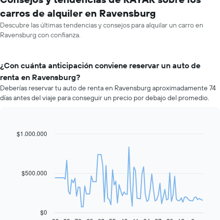
carros de alquiler en Ravensburg
Descubre las últimas tendencias y consejos para alquilar un carro en
Ravensburg con confianza.
¿Con cuánta anticipación conviene reservar un auto de
renta en Ravensburg?
Deberías reservar tu auto de renta en Ravensburg aproximadamente 74
días antes del viaje para conseguir un precio por debajo del promedio.
$1.000.000
Line
Chart
graphic.
chart
with
91
data
$500.000
points.
El
siguiente
gráfico
$0
muestra