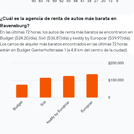
90
83
76
69
62
55
48
41
34
27
20
13
6
End
of
cómo
interactive
varía
chart
el
¿Cuál es la agencia de renta de autos más barata en
precio
Ravensburg?
de
En las últimas 72 horas, los autos de renta más baratos se encontraron en
un
Budget ($24,20/día), Sixt ($36,87/día) y keddy by Europcar ($39,97/día).
auto
Los carros de alquiler más baratos encontrados en las últimas 72 horas
de
están en Budget Ganterhofstrasse 1 (a 4,8 km del centro de la ciudad).
renta
a
medida
$200.000
que
Bar
Chart
se
graphic.
chart
with
acerca
$100.000
4
la
bars.
fecha
de
0
El
la
Budget
Sixt
keddy by Europcar
Europcar
siguiente
reserva.
gráfico
El
muestra
gráfico
las
End
muestra
of
cuatro
1
interactive
chart