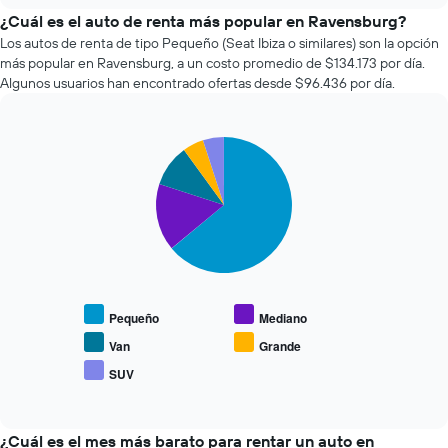
empresas
eje
de
¿Cuál es el auto de renta más popular en Ravensburg?
X
renta
Los autos de renta de tipo Pequeño (Seat Ibiza o similares) son la opción
que
de
más popular en Ravensburg, a un costo promedio de $134.173 por día.
indica
autos
la
Algunos usuarios han encontrado ofertas desde $96.436 por día.
más
cantidad
económicas
de
de
días
Pie
Chart
las
previos
graphic.
chart
últimas
a
with
72
5
la
horas.
slices.
reserva.
El
El
gráfico
El
gráfico
muestra
siguiente
muestra
1
gráfico
1
eje
muestra
eje
Pequeño
Mediano
X
el
Y
que
precio
Van
Grande
que
indica
promedio
indica
SUV
las
End
de
el
of
4
los
precio
interactive
empresas
tipos
chart
promedio
más
de
¿Cuál es el mes más barato para rentar un auto en
de