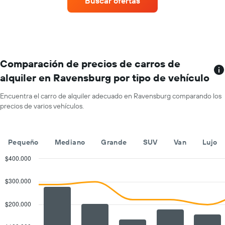
Buscar ofertas
auto
de
renta
por
mes.
El
gráfico
Comparación de precios de carros de
muestra
alquiler en Ravensburg por tipo de vehículo
1
eje
Encuentra el carro de alquiler adecuado en Ravensburg comparando los
X
precios de varios vehículos.
que
indica
los
meses
Pequeño
Mediano
Grande
SUV
Van
Lujo
del
año.
$400.000
El
Combination
Chart
gráfico
graphic.
chart
$300.000
with
muestra
2
1
data
$200.000
eje
series.
Y
que