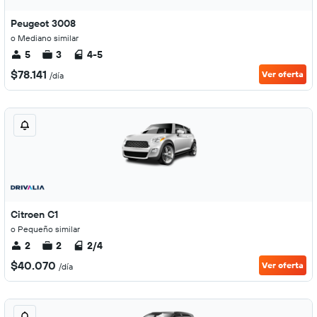
Peugeot 3008
o Mediano similar
5
3
4-5
$78.141
Ver oferta
/día
Citroen C1
o Pequeño similar
2
2
2/4
$40.070
Ver oferta
/día