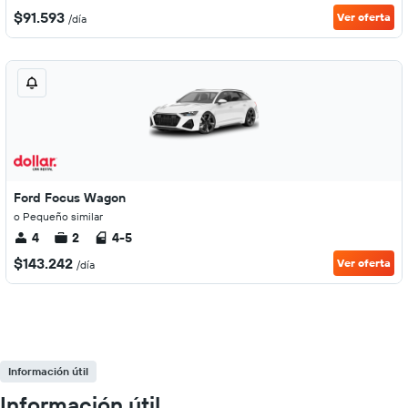
$91.593
Ver oferta
/día
Ford Focus Wagon
o Pequeño similar
4
2
4-5
$143.242
Ver oferta
/día
Información útil
Información útil