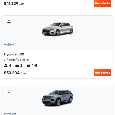
$41.339
Ver oferta
/día
Hyundai i30
o Pequeño similar
4
2
4-5
$53.204
Ver oferta
/día