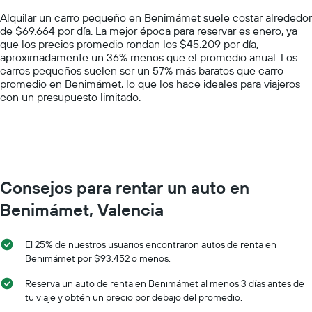
chart
Alquilar un carro pequeño en Benimámet suele costar alrededor
has
de $69.664 por día. La mejor época para reservar es enero, ya
1
que los precios promedio rondan los $45.209 por día,
Y
aproximadamente un 36% menos que el promedio anual. Los
axis
carros pequeños suelen ser un 57% más baratos que carro
displaying
promedio en Benimámet, lo que los hace ideales para viajeros
values.
con un presupuesto limitado.
Range:
0
to
300000.
Consejos para rentar un auto en
Benimámet, Valencia
El 25% de nuestros usuarios encontraron autos de renta en
Benimámet por $93.452 o menos.
Reserva un auto de renta en Benimámet al menos 3 días antes de
tu viaje y obtén un precio por debajo del promedio.