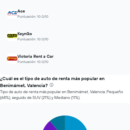
horas.
la
El
reserva.
Ace
gráfico
El
Puntuación: 10.0/10
muestra
gráfico
1
muestra
eje
1
KeynGo
X
eje
Puntuación: 10.0/10
que
Y
indica
que
las
indica
Victoria Rent a Car
4
el
Puntuación: 10.0/10
empresas
precio
más
promedio
baratas
de
¿Cuál es el tipo de auto de renta más popular en
de
un
renta
Benimámet, Valencia?
auto
de
Tipo de auto de renta más popular en Benimámet, Valencia: Pequeño
de
autos
(68%), seguido de SUV (21%) y Mediano (11%).
renta.
El
gráfico
muestra
1
Pie
Chart
eje
graphic.
chart
with
Y