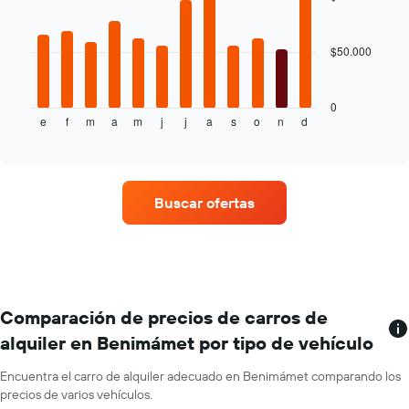
12
bars.
$50.000
El
siguiente
gráfico
muestra
0
e
f
m
a
m
j
j
a
s
o
n
d
el
End
of
precio
interactive
promedio
chart
de
un
Buscar ofertas
auto
de
renta
por
mes.
El
gráfico
Comparación de precios de carros de
muestra
alquiler en Benimámet por tipo de vehículo
1
eje
Encuentra el carro de alquiler adecuado en Benimámet comparando los
X
precios de varios vehículos.
que