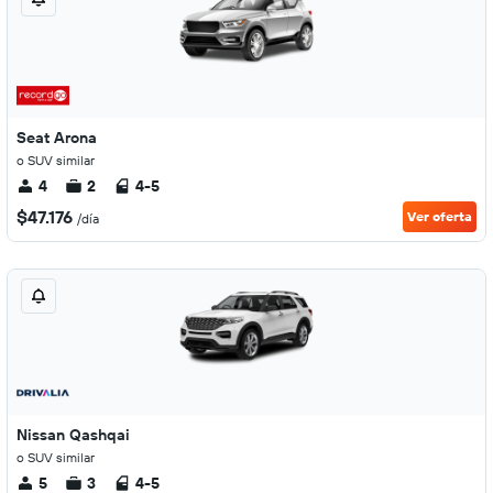
Seat Arona
o SUV similar
4
2
4-5
$47.176
Ver oferta
/día
Nissan Qashqai
o SUV similar
5
3
4-5