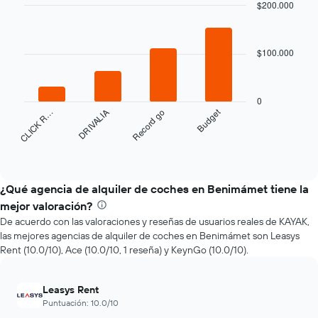
a
$200.000
medida
Bar
Chart
que
graphic.
chart
with
se
$100.000
4
acerca
bars.
la
fecha
El
de
0
siguiente
la
Budget
CLICK R…
DRIVALIA
Record go
gráfico
reserva.
muestra
El
las
End
gráfico
of
cuatro
interactive
muestra
empresas
chart
1
de
¿Qué agencia de alquiler de coches en Benimámet tiene la
eje
renta
mejor valoración?
X
de
que
De acuerdo con las valoraciones y reseñas de usuarios reales de KAYAK,
autos
indica
las mejores agencias de alquiler de coches en Benimámet son Leasys
más
la
Rent (10.0/10), Ace (10.0/10, 1 reseña) y KeynGo (10.0/10).
económicas
cantidad
de
de
las
días
Leasys Rent
últimas
previos
Puntuación: 10.0/10
72
a