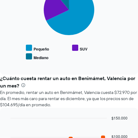
3
que
slices.
indica
el
El
precio
siguiente
más
gráfico
barato
muestra
de
el
un
precio
Pequeño
SUV
auto
promedio
de
Mediano
End
de
renta
of
los
interactive
por
tipos
chart
empresa.
de
¿Cuánto cuesta rentar un auto en Benimámet, Valencia por
autos
un mes?
más
En promedio, rentar un auto en Benimámet, Valencia cuesta $72.970 por
populares.
día. El mes más caro para rentar es diciembre, ya que los precios son de
$104.695/día en promedio.
$150.000
Bar
Chart
graphic.
chart
with
$100.000