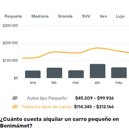
indica
los
meses
Pequeño
Mediano
Grande
SUV
Van
Lujo
del
año.
$300.000
El
Combination
Chart
gráfico
graphic.
chart
with
muestra
$200.000
2
1
data
eje
series.
Y
$100.000
que
The
indica
chart
el
has
$0
precio
1
ene
feb.
mar.
abr.
may.
End
promedio
of
X
de
interactive
axis
chart
un
Autos tipo Pequeño
$45.209 - $99.936
displaying
auto
categories.
Todos los tipos de carros
$114.345 - $212.166
de
Range:
renta
14
por
¿Cuánto cuesta alquilar un carro pequeño en
categories.
día.
Benimámet?
The