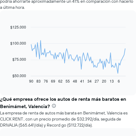
podría ahorrarte aproximadamente un 41% en comparación con hacerlo
a última hora.
$125.000
Line
Chart
graphic.
chart
with
91
$100.000
data
points.
$75.000
El
siguiente
gráfico
$50.000
muestra
90
83
76
69
62
55
48
41
34
27
20
13
6
End
of
cómo
interactive
varía
chart
el
¿Qué empresa ofrece los autos de renta más baratos en
precio
Benimámet, Valencia?
de
La empresa de renta de autos más barata en Benimámet, Valencia es
un
CLICK RENT , con un precio promedio de $32.392/día, seguida de
auto
DRIVALIA ($65.641/día) y Record go ($112.722/día).
de
renta