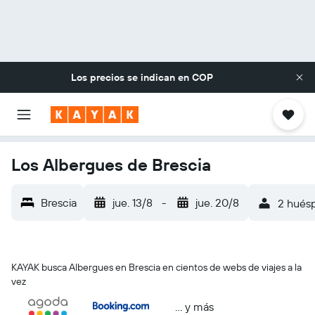
Los precios se indican en
COP
Los Albergues de Brescia
Brescia
jue. 13/8
-
jue. 20/8
2 huésp
KAYAK busca Albergues en Brescia en cientos de webs de viajes a la
vez
… y más