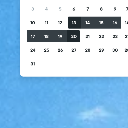
3
4
5
6
7
8
9
10
11
12
13
14
15
16
1
17
18
19
20
21
22
23
2
24
25
26
27
28
29
30
2
31