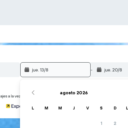
jue. 13/8
-
jue. 20/8
agosto 2026
jes a la vez
L
M
M
J
V
S
D
1
2