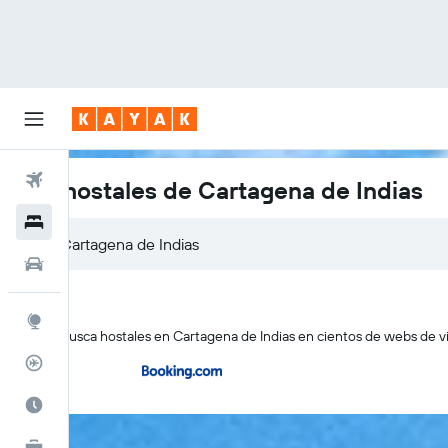
Vuelos
Los hostales de Cartagena de Indias
Hoteles
Cartagena de Indias
Carros
Explore
KAYAK busca hostales en Cartagena de Indias en cientos de webs de via
Rastreador
Cuándo ir
KAYAK for Business
NUEVO