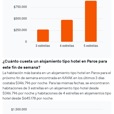
Bar
de
Chart
El
graphic.
chart
una
$750.000
gráfico
with
habitación
3
muestra
bars.
1
$500.000
eje
El
X
$250.000
siguiente
que
gráfico
indica
muestra
0
los
3 estrellas
4 estrellas
5 estrellas
el
End
días
of
precio
de
interactive
promedio
chart
la
de
¿Cuánto cuesta un alojamiento tipo hotel en Paros para
semana.
una
El
este fin de semana?
habitación
gráfico
La habitación más barata en un alojamiento tipo hotel en Paros para el
para
muestra
próximo fin de semana encontrada en KAYAK en los últimos 3 días
esta
1
costaba $346.796 por noche. Para las mismas fechas, se encontraron
noche,
eje
habitaciones de 3 estrellas en un alojamiento tipo hotel desde
calculado
Y
$346.796 por noche y habitaciones de 4 estrellas en alojamientos tipo
a
que
hotel desde $645.178 por noche.
partir
indica
de
el
los
$1.500.000
precio
últimos