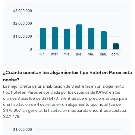
por
mes
$3.000.000
El
Bar
Chart
gráfico
graphic.
chart
$2.000.000
with
muestra
7
1
$1.000.000
bars.
eje
X
El
0
que
siguiente
lun.
mar.
mié.
jue.
vie.
sáb.
dom.
End
indica
of
gráfico
los
interactive
muestra
chart
meses.
el
¿Cuánto cuestan los alojamientos tipo hotel en Paros esta
El
precio
gráfico
noche?
promedio
muestra
La mejor oferta de una habitación de 3 estrellas en un alojamiento
de
1
tipo hotel en Paros encontrada por los usuarios de KAYAK en los
una
eje
últimos 3 días fue de $271.478, mientras que el precio más bajo para
habitación
Y
una habitación de 4 estrellas en un alojamiento tipo hotel fue de
por
que
$478.807. En general, la habitación más barata encontrada costaba
cada
indica
$271.478.
día
el
de
precio
la
$1.000.000
promedio
semana