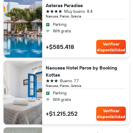
Asteras Paradise
4 estrellas
Muy bueno
8.4
Naousa, Paros, Grecia
Parking
Wifi gratis
Verificar
+$585.418
disponibilidad
Naoussa Hotel Paros by Booking
Kottas
3 estrellas
Bueno
7.7
Naousa, Paros, Grecia
Parking
Wifi gratis
Verificar
+$1.215.252
disponibilidad