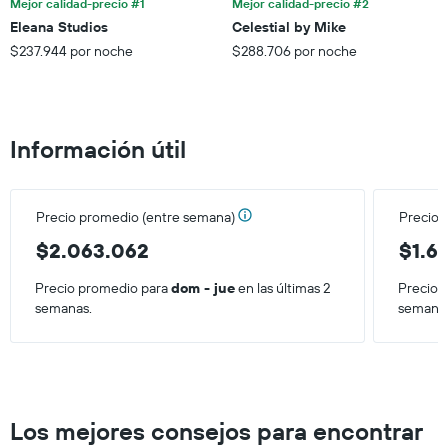
Mejor calidad-precio #1
Mejor calidad-precio #2
indica
los
el
Eleana Studios
Celestial by Mike
últimos
precio
$237.944 por noche
$288.706 por noche
3 días.
promedio
de
una
habitación
Información útil
Precio promedio (entre semana)
Precio 
$2.063.062
$1.6
Precio promedio para
dom - jue
en las últimas 2
Precio 
semanas.
semana
Los mejores consejos para encontrar