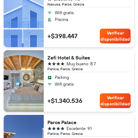
Naousa, Paros, Grecia
Wifi gratis
Piscina
Verificar
+$398.447
disponibilidad
Zefi Hotel & Suites
4 estrellas
Muy bueno
8.7
Parikia, Paros, Grecia
Parking
Wifi gratis
Verificar
+$1.340.536
disponibilidad
Paros Palace
4 estrellas
Excelente
9.1
Parikia, Paros, Grecia