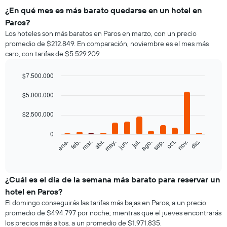
¿En qué mes es más barato quedarse en un hotel en
Paros?
Los hoteles son más baratos en Paros en marzo, con un precio
promedio de $212.849. En comparación, noviembre es el mes más
caro, con tarifas de $5.529.209.
$7.500.000
Bar
Chart
graphic.
$5.000.000
chart
with
12
$2.500.000
bars.
0
El
feb.
may.
ago.
nov.
mar.
jun.
sep.
dic.
ene.
abr.
jul.
oct.
siguiente
End
of
gráfico
interactive
muestra
chart
el
¿Cuál es el día de la semana más barato para reservar un
precio
hotel en Paros?
promedio
El domingo conseguirás las tarifas más bajas en Paros, a un precio
de
promedio de $494.797 por noche; mientras que el jueves encontrarás
una
los precios más altos, a un promedio de $1.971.835.
habitación