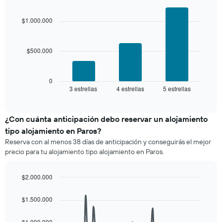
Bar
promedio
Chart
3 días
graphic.
chart
de
with
y
$1.000.000
una
3
agrupado
habitación
bars.
por
número
$500.000
El
de
siguiente
estrellas
gráfico
El
muestra
0
gráfico
3 estrellas
4 estrellas
5 estrellas
el
End
muestra
of
precio
interactive
1
promedio
chart
eje
de
¿Con cuánta anticipación debo reservar un alojamiento
X
una
tipo alojamiento en Paros?
que
habitación
indica
Reserva con al menos 38 días de anticipación y conseguirás el mejor
para
las
precio para tu alojamiento tipo alojamiento en Paros.
este
categorías
fin
de
de
$2.000.000
los
semana,
hoteles
Line
Chart
calculado
graphic.
chart
por
$1.500.000
a
with
estrellas.
90
partir
El
data
de
$1.000.000