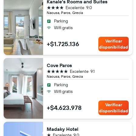
Kanale's Rooms and Suites
4 estrellas
Excelente
9.0
Naousa, Paros, Grecia
Parking
Wifi gratis
Verificar
+$1.725.136
disponibilidad
Cove Paros
5 estrellas
Excelente
9.1
Naousa, Paros, Grecia
Parking
Wifi gratis
Verificar
+$4.623.978
disponibilidad
Madaky Hotel
1 estrella
Excelente
9.0