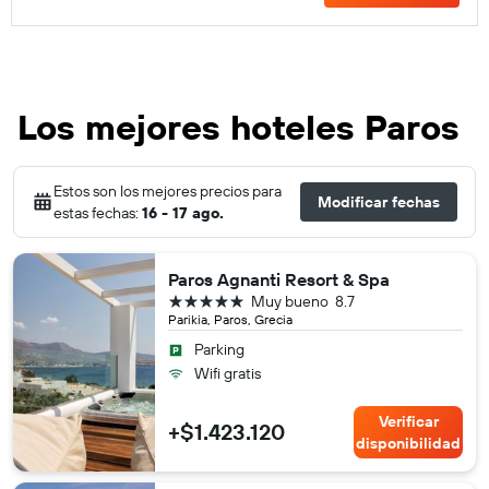
Los mejores hoteles Paros
Estos son los mejores precios para
Modificar fechas
estas fechas:
16 - 17 ago.
Paros Agnanti Resort & Spa
5 estrellas
Muy bueno
8.7
Parikia, Paros, Grecia
Parking
Wifi gratis
Verificar
+$1.423.120
disponibilidad