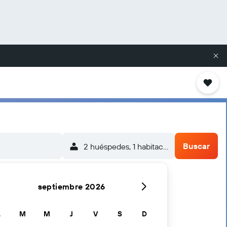
Buscar
2 huéspedes, 1 habitación
septiembre 2026
L
M
M
J
V
S
D