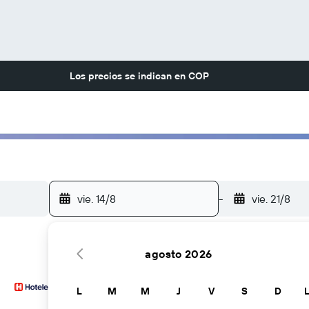
Los precios se indican en
COP
vie. 14/8
-
vie. 21/8
agosto 2026
L
M
M
J
V
S
D