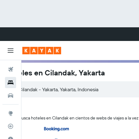
Vuelos
Hoteles en Cilandak, Yakarta
Hoteles
Carros
Explore
KAYAK busca hoteles en Cilandak en cientos de webs de viajes a la vez
Rastreador