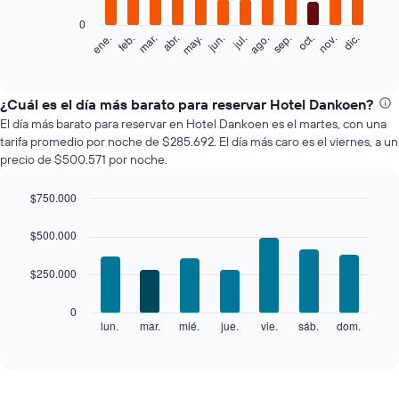
0
El
ene.
feb.
mar.
abr.
may.
jun.
jul.
ago.
sep.
oct.
nov.
dic.
siguiente
End
of
gráfico
interactive
muestra
chart
el
¿Cuál es el día más barato para reservar Hotel Dankoen?
precio
El día más barato para reservar en Hotel Dankoen es el martes, con una
promedio
tarifa promedio por noche de $285.692. El día más caro es el viernes, a un
de
precio de $500.571 por noche.
una
habitación
$750.000
por
Bar
mes
Chart
graphic.
chart
El
$500.000
with
gráfico
7
muestra
$250.000
bars.
1
eje
El
0
X
siguiente
lun.
mar.
mié.
jue.
vie.
sáb.
dom.
End
que
of
gráfico
interactive
indica
muestra
chart
los
el
meses.
precio