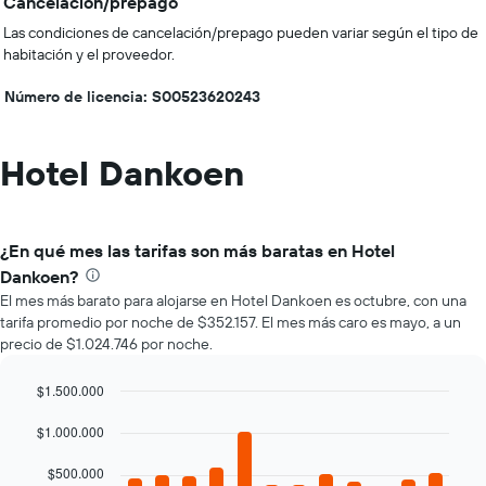
Cancelación/prepago
Las condiciones de cancelación/prepago pueden variar según el tipo de
habitación y el proveedor.
Número de licencia: S00523620243
Hotel Dankoen
¿En qué mes las tarifas son más baratas en Hotel
Dankoen?
El mes más barato para alojarse en Hotel Dankoen es octubre, con una
tarifa promedio por noche de $352.157. El mes más caro es mayo, a un
precio de $1.024.746 por noche.
$1.500.000
Bar
Chart
graphic.
$1.000.000
chart
with
12
$500.000
bars.