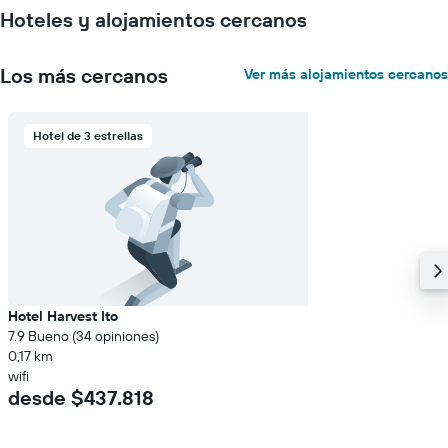
El
Hoteles y alojamientos cercanos
gráfico
muestra
1
Los más cercanos
Ver más alojamientos cercanos
eje
Y
que
indica
Hotel de 3 estrellas
el
precio
promedio
de
una
habitación
Hotel Harvest Ito
7.9 Bueno (34 opiniones)
0,17 km
wifi
desde $437.818