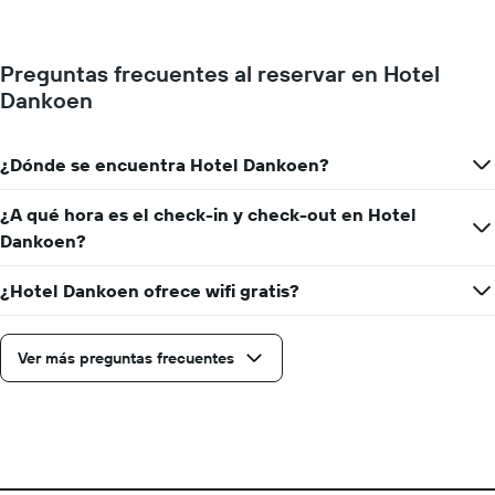
El
promedio
gráfico
de
muestra
una
1
Preguntas frecuentes al reservar en Hotel
habitación
eje
Dankoen
por
Y
cada
que
día
indica
de
¿Dónde se encuentra Hotel Dankoen?
el
la
precio
semana
¿A qué hora es el check-in y check-out en Hotel
promedio
El
de
Dankoen?
gráfico
una
muestra
habitación
1
¿Hotel Dankoen ofrece wifi gratis?
eje
X
que
Ver más preguntas frecuentes
indica
los
días
de
la
semana.