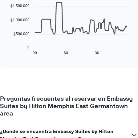
la
graphic.
chart
de
$1.500.000
with
semana
una
90
El
habitación
data
$1.000.000
gráfico
points.
muestra
1
$500.000
El
eje
siguiente
X
cuadro
0
que
muestra
90
60
30
End
indica
of
cómo
los
interactive
varía
chart
días
el
de
precio
la
de
semana.
una
El
habitación
gráfico
Preguntas frecuentes al reservar en Embassy
a
muestra
Suites by Hilton Memphis East Germantown
medida
1
que
area
eje
se
Y
acerca
que
la
¿Dónde se encuentra Embassy Suites by Hilton
indica
fecha
el