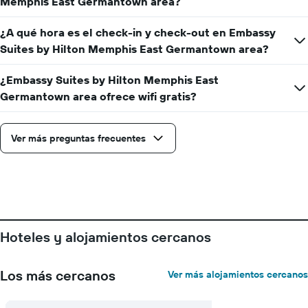
Memphis East Germantown area?
de
precio
la
promedio
estadía
¿A qué hora es el check-in y check-out en Embassy
de
El
Suites by Hilton Memphis East Germantown area?
una
gráfico
habitación
muestra
¿Embassy Suites by Hilton Memphis East
1
Germantown area ofrece wifi gratis?
eje
X
que
indica
Ver más preguntas frecuentes
la
cantidad
de
días
que
faltan
para
Hoteles y alojamientos cercanos
la
estadía
El
Los más cercanos
Ver más alojamientos cercanos
gráfico
muestra
1