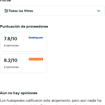
Filtros
Todos los filtros
Puntuación de proveedores
7.8
/10
7.8
de
4 opiniones
10
8.2
/10
8.2
de
4 opiniones
10
Aún no hay opiniones
Los huéspedes calificaron este alojamiento, pero aún nadie ha