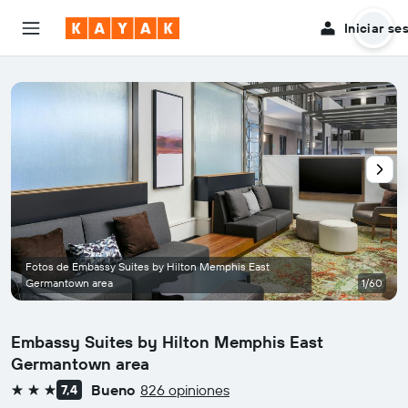
Iniciar se
Fotos de Embassy Suites by Hilton Memphis East
Germantown area
1/60
Embassy Suites by Hilton Memphis East
Germantown area
Bueno
826 opiniones
7,4
3 estrellas