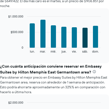
de $649.422. El día más caro es el martes, a un precio de $906.851 por
habitación
noche.
por
mes
El
$1.000.000
gráfico
Bar
Chart
muestra
graphic.
chart
with
1
$500.000
7
eje
bars.
X
que
El
0
indica
siguiente
lun.
mar.
mié.
jue.
vie.
sáb.
dom.
End
los
of
gráfico
meses.
interactive
muestra
chart
El
el
¿Con cuánta anticipación conviene reservar en Embassy
gráfico
precio
muestra
Suites by Hilton Memphis East Germantown area?
promedio
1
Para obtener el mejor precio en Embassy Suites by Hilton Memphis East
de
eje
Germantown area, reserva con alrededor de 1 semana de anticipación.
una
Y
Esto podría ahorrarte aproximadamente un 32%% en comparación con
habitación
que
hacerlo a última hora.
por
indica
cada
el
día
$2.000.000
precio
de
Line
promedio
Chart