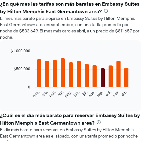
¿En qué mes las tarifas son más baratas en Embassy Suites
by Hilton Memphis East Germantown area?
El mes más barato para alojarse en Embassy Suites by Hilton Memphis
East Germantown area es septiembre, con una tarifa promedio por
noche de $533.649. El mes más caro es abril, a un precio de $811.657 por
noche.
$1.000.000
Bar
Chart
graphic.
chart
with
$500.000
12
bars.
0
El
ene.
feb.
mar.
abr.
may.
jun.
jul.
ago.
sep.
oct.
nov.
dic.
siguiente
End
of
gráfico
interactive
muestra
chart
el
¿Cuál es el día más barato para reservar Embassy Suites by
precio
Hilton Memphis East Germantown area?
promedio
El día más barato para reservar en Embassy Suites by Hilton Memphis
de
East Germantown area es el sábado, con una tarifa promedio por noche
una