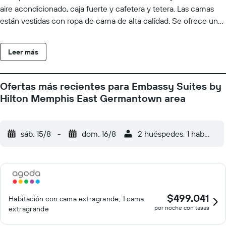
aire acondicionado, caja fuerte y cafetera y tetera. Las camas
están vestidas con ropa de cama de alta calidad. Se ofrece una
televisión LCD de 55 pulgadas con canales digitales de
suscripción. Se ofrece frigorífico y microondas. Los baños están
Leer más
equipados con ducha y bañera combinadas, artículos de higiene
personal gratuitos y secador de pelo. Este hotel en Memphis
ofrece acceso a Internet por cable y wifi (velocidad del wifi:
Ofertas más recientes para Embassy Suites by
25 Mbps o más) con un recargo. Los servicios para las personas
Hilton Memphis East Germantown area
de negocios incluyen escritorio y teléfono. Las habitaciones
también incluyen tabla de planchar con plancha y cortinas
opacas. Se ofrece servicio de limpieza a petición y es posible
sáb. 15/8
-
dom. 16/8
2 huéspedes, 1 habitació
solicitar juegos de cama hipoalergénicos. Los servicios de ocio y
esparcimiento en este hotel incluyen gimnasio.
$499.041
Habitación con cama extragrande, 1 cama
por noche con tasas
extragrande