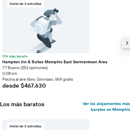
Hotel de 3 estrellas
eje
Y
que
indica
el
precio
promedio
de
una
habitación
11% más barato
Hampton Inn & Suites Memphis East Germantown Area
7.7 Bueno (252 opiniones)
0,08 km
Piscina al aire libre, Gimnasio, Wifi gratis
desde $467.630
Los más baratos
Ver los alojamientos más
baratos en Memphis
Hotel de 2 estrellas