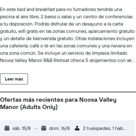
En este bed and breakfast para no fumadores tendrás una
piscina al aire libre, 2 bares o salas y un centro de conferencias
a tu disposición. Podrás disfrutar de un desayuno a la carta
gratuito, wifi gratis en las zonas comunes, aparcamiento gratuito
y un detalle de bienvenida gratuito. Otras instalaciones incluyen
una cafetería, café o té en las zonas comunes y una nevera en
una zona común. Se incluye un servicio de limpieza limitado.
Noosa Valley Manor B&B Retreat ofrece 5 alojamientos con aire
acondicionado, con acceso por pasillos exteriores y chimenea y
reproductor de DVD. Las habitaciones disponen de balcón o
Leer más
patio con mobiliario. Estos alojamientos con mobiliario y
decoración diferentes disponen de una zona de estar separada
e incluyen diván cama. Las camas tienen colchones con una
Ofertas más recientes para Noosa Valley
capa de acolchado adicional y están vestidas con sábanas de
Manor (Adults Only)
algodón egipcio y ropa de cama de alta calidad. Se ofrece una
televisión LCD en todas las habitaciones. En este bed and
breakfast de 4,5 estrellas, los alojamientos incluyen cocina
sáb. 15/8
-
dom. 16/8
2 huéspedes, 1 habitació
básica con frigorífico, comedor independiente, utensilios de