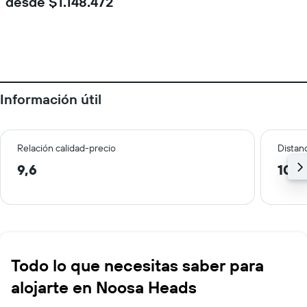
desde $1.148.472
Información útil
Relación calidad-precio
Distanc
9,6
10,2
Todo lo que necesitas saber para
alojarte en Noosa Heads