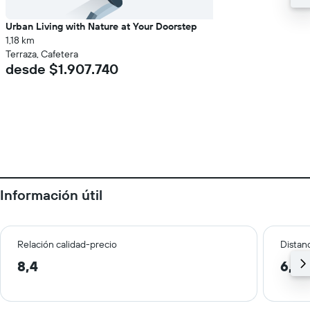
Urban Living with Nature at Your Doorstep
1,18 km
Terraza, Cafetera
desde $1.907.740
Información útil
Relación calidad-precio
Distanc
8,4
6,3 