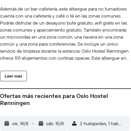
Además de un bar-cafetería, este albergue para no fumadores
cuenta con una cafetería y café o té en las zonas comunes.
Podrás disfrutar de un desayuno bufé gratuito, wifi gratis en las
zonas comunes y aparcamiento gratuito. También encontrarás
un microondas en una zona común, una nevera en una zona
común y una zona para conferencias. Se incluye un único
servicio de limpieza durante la estancia. Oslo Hostel Rønningen
ofrece 101 alojamientos con cortinas opacas. Este albergue en
Oslo ofrece acceso a Internet wifi gratis. Los baños están
equipados con ducha. Se ofrece servicio de limpieza una vez
Leer más
por estancia y es posible solicitar tabla de planchar con plancha.
También hay cunas gratuitas a disposición de los clientes. Se
ofrece servicio de limpieza de forma limitada. Se pueden
Ofertas más recientes para Oslo Hostel
practicar las actividades de ocio y esparcimiento que se indican
Rønningen
más abajo en las instalaciones o cerca del alojamiento (es
posible que se aplique un recargo).
vie. 14/8
-
sáb. 15/8
2 huéspedes, 1 habitació