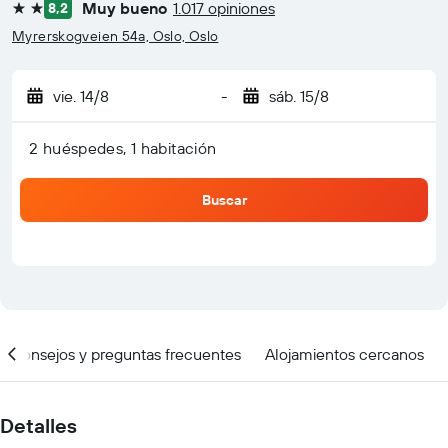
Muy bueno
1.017 opiniones
8,2
2 estrellas
Myrerskogveien 54a, Oslo, Oslo
vie. 14/8
-
sáb. 15/8
2 huéspedes, 1 habitación
Buscar
Consejos y preguntas frecuentes
Alojamientos cercanos
Detalles