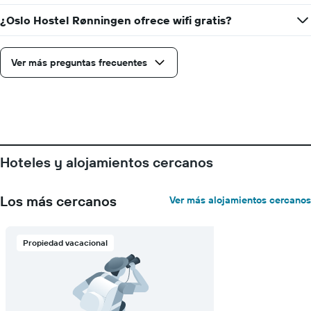
muestra
1
¿Oslo Hostel Rønningen ofrece wifi gratis?
eje
X
que
Ver más preguntas frecuentes
indica
los
días
de
la
semana.
El
Hoteles y alojamientos cercanos
gráfico
muestra
1
Los más cercanos
Ver más alojamientos cercanos
eje
Y
que
indica
Propiedad vacacional
el
precio
promedio
de
una