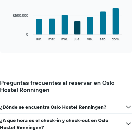
Bar
Chart
graphic.
chart
with
$500.000
7
bars.
El
0
siguiente
lun.
mar.
mié.
jue.
vie.
sáb.
dom.
End
of
gráfico
interactive
muestra
chart
el
precio
promedio
de
una
Preguntas frecuentes al reservar en Oslo
habitación
Hostel Rønningen
por
cada
día
de
¿Dónde se encuentra Oslo Hostel Rønningen?
la
semana
¿A qué hora es el check-in y check-out en Oslo
El
Hostel Rønningen?
gráfico