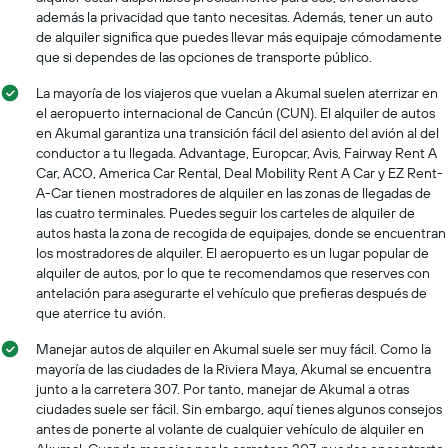
barato
además la privacidad que tanto necesitas. Además, tener un auto
de
de alquiler significa que puedes llevar más equipaje cómodamente
un
que si dependes de las opciones de transporte público.
auto
de
La mayoría de los viajeros que vuelan a Akumal suelen aterrizar en
renta
el aeropuerto internacional de Cancún (CUN). El alquiler de autos
por
en Akumal garantiza una transición fácil del asiento del avión al del
empresa.
conductor a tu llegada. Advantage, Europcar, Avis, Fairway Rent A
Car, ACO, America Car Rental, Deal Mobility Rent A Car y EZ Rent-
A-Car tienen mostradores de alquiler en las zonas de llegadas de
las cuatro terminales. Puedes seguir los carteles de alquiler de
autos hasta la zona de recogida de equipajes, donde se encuentran
los mostradores de alquiler. El aeropuerto es un lugar popular de
alquiler de autos, por lo que te recomendamos que reserves con
antelación para asegurarte el vehículo que prefieras después de
que aterrice tu avión.
Manejar autos de alquiler en Akumal suele ser muy fácil. Como la
mayoría de las ciudades de la Riviera Maya, Akumal se encuentra
junto a la carretera 307. Por tanto, manejar de Akumal a otras
ciudades suele ser fácil. Sin embargo, aquí tienes algunos consejos
antes de ponerte al volante de cualquier vehículo de alquiler en