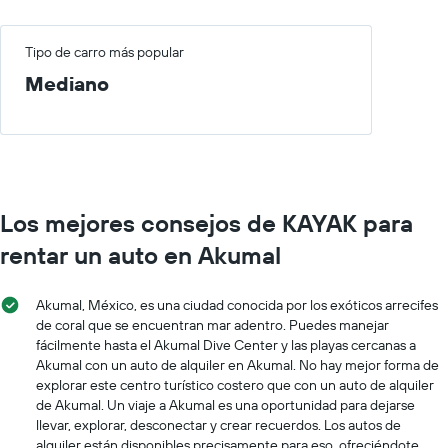
muestra
promedio
1
de
eje
Tipo de carro más popular
un
X
auto
Mediano
que
de
indica
renta
las
por
empresas
día.
de
renta
de
Los mejores consejos de KAYAK para
autos.
El
rentar un auto en Akumal
gráfico
muestra
1
Akumal, México, es una ciudad conocida por los exóticos arrecifes
eje
de coral que se encuentran mar adentro. Puedes manejar
Y
fácilmente hasta el Akumal Dive Center y las playas cercanas a
que
Akumal con un auto de alquiler en Akumal. No hay mejor forma de
indica
explorar este centro turístico costero que con un auto de alquiler
el
de Akumal. Un viaje a Akumal es una oportunidad para dejarse
precio
llevar, explorar, desconectar y crear recuerdos. Los autos de
más
alquiler están disponibles precisamente para eso, ofreciéndote