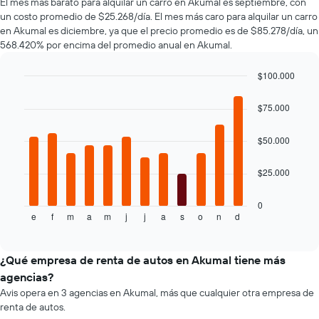
El mes más barato para alquilar un carro en Akumal es septiembre, con
la
populares.
un costo promedio de $25.268/día. El mes más caro para alquilar un carro
cantidad
en Akumal es diciembre, ya que el precio promedio es de $85.278/día, un
de
568.420% por encima del promedio anual en Akumal.
días
previos
a
$100.000
la
Bar
Chart
reserva.
graphic.
chart
$75.000
El
with
12
gráfico
bars.
muestra
$50.000
1
El
eje
$25.000
siguiente
Y
gráfico
que
muestra
0
indica
e
f
m
a
m
j
j
a
s
o
n
d
el
End
el
of
precio
precio
interactive
promedio
chart
promedio
de
¿Qué empresa de renta de autos en Akumal tiene más
de
un
un
agencias?
auto
auto
Avis opera en 3 agencias en Akumal, más que cualquier otra empresa de
de
de
renta de autos.
renta
renta.