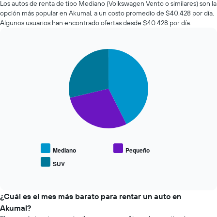
Los autos de renta de tipo Mediano (Volkswagen Vento o similares) son la
de
opción más popular en Akumal, a un costo promedio de $40.428 por día.
un
Algunos usuarios han encontrado ofertas desde $40.428 por día.
auto
de
renta
Pie
a
Chart
graphic.
chart
medida
with
que
3
se
slices.
acerca
la
El
fecha
siguiente
de
gráfico
la
muestra
reserva.
el
El
precio
Mediano
Pequeño
gráfico
promedio
SUV
muestra
End
de
of
1
los
interactive
eje
tipos
chart
X
de
¿Cuál es el mes más barato para rentar un auto en
que
autos
Akumal?
indica
más