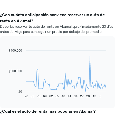
¿Con cuánta anticipación conviene reservar un auto de
renta en Akumal?
Deberías reservar tu auto de renta en Akumal aproximadamente 23 días
antes del viaje para conseguir un precio por debajo del promedio.
$400.000
Line
Chart
graphic.
chart
with
91
data
$200.000
points.
El
siguiente
gráfico
$0
muestra
90
83
76
69
62
55
48
41
34
27
20
13
6
End
of
cómo
interactive
varía
chart
el
¿Cuál es el auto de renta más popular en Akumal?
precio