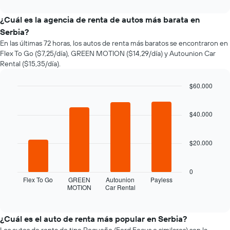
interactive
varía
chart
el
¿Cuál es la agencia de renta de autos más barata en
precio
Serbia?
de
En las últimas 72 horas, los autos de renta más baratos se encontraron en
un
Flex To Go ($7,25/día), GREEN MOTION ($14,29/día) y Autounion Car
auto
Rental ($15,35/día).
de
renta
a
$60.000
medida
Bar
Chart
que
graphic.
chart
with
$40.000
se
4
acerca
bars.
la
$20.000
fecha
El
de
siguiente
la
gráfico
0
reserva.
muestra
Flex To Go
GREEN
Autounion
Payless
El
MOTION
Car Rental
las
End
gráfico
of
cuatro
interactive
muestra
empresas
chart
1
de
¿Cuál es el auto de renta más popular en Serbia?
eje
renta