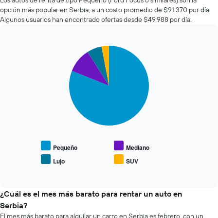
Los autos de renta de tipo Pequeño (Ford Focus o similares) son la
X
de
opción más popular en Serbia, a un costo promedio de $91.370 por día.
que
autos
Algunos usuarios han encontrado ofertas desde $49.988 por día.
indica
más
la
económicas
cantidad
de
de
Pie
Chart
las
días
graphic.
chart
últimas
previos
with
72
4
a
horas.
slices.
la
El
reserva.
gráfico
El
El
muestra
siguiente
gráfico
1
gráfico
muestra
eje
muestra
1
X
el
eje
que
precio
Pequeño
Mediano
Y
indica
promedio
que
Lujo
SUV
las
End
de
indica
of
4
los
el
interactive
empresas
tipos
chart
precio
más
de
¿Cuál es el mes más barato para rentar un auto en
promedio
baratas
autos
de
Serbia?
de
más
un
El mes más barato para alquilar un carro en Serbia es febrero, con un