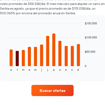
renta
populares.
auto
costo promedio de $54.324/día. El mes más caro para alquilar un carro en
de
de
Serbia es agosto, ya que el precio promedio es de $115.038/día, un
autos
renta.
500.065% por encima del promedio anual en Serbia.
El
gráfico
muestra
$150.000
1
Bar
Chart
eje
graphic.
chart
with
Y
$100.000
12
que
bars.
indica
el
$50.000
El
precio
siguiente
más
gráfico
barato
muestra
0
de
e
f
m
a
m
j
j
a
s
o
n
d
el
End
un
of
precio
interactive
auto
promedio
chart
de
de
renta
un
por
Buscar ofertas
auto
empresa.
de
renta