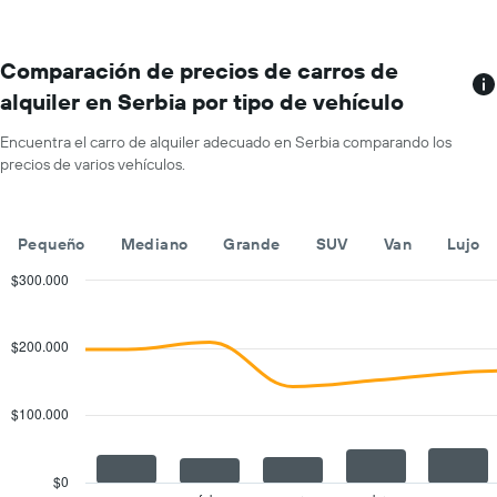
por
mes.
El
gráfico
Comparación de precios de carros de
muestra
alquiler en Serbia por tipo de vehículo
1
eje
Encuentra el carro de alquiler adecuado en Serbia comparando los
X
precios de varios vehículos.
que
indica
los
meses
Pequeño
Mediano
Grande
SUV
Van
Lujo
del
año.
$300.000
El
Combination
Chart
gráfico
graphic.
chart
with
muestra
$200.000
2
1
data
eje
series.
Y
$100.000
que
The
indica
chart
el
has
$0
precio