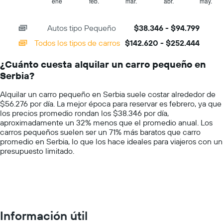
1
ene
feb.
mar.
abr.
may.
End
promedio
of
X
de
interactive
axis
chart
un
Autos tipo Pequeño
$38.346 - $94.799
displaying
auto
categories.
Todos los tipos de carros
$142.620 - $252.444
de
Range:
renta
14
por
¿Cuánto cuesta alquilar un carro pequeño en
categories.
día.
Serbia?
The
chart
Alquilar un carro pequeño en Serbia suele costar alrededor de
has
$56.276 por día. La mejor época para reservar es febrero, ya que
1
los precios promedio rondan los $38.346 por día,
Y
aproximadamente un 32% menos que el promedio anual. Los
axis
carros pequeños suelen ser un 71% más baratos que carro
displaying
promedio en Serbia, lo que los hace ideales para viajeros con un
values.
presupuesto limitado.
Range:
0
to
300000.
Información útil