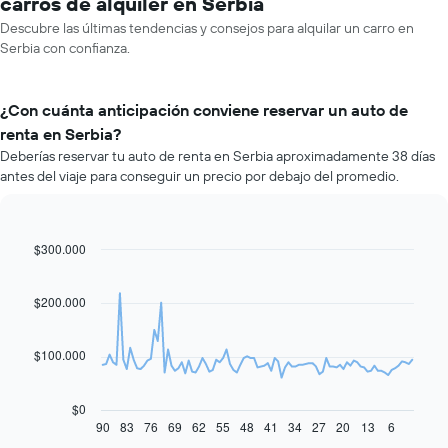
carros de alquiler en Serbia
Descubre las últimas tendencias y consejos para alquilar un carro en
Serbia con confianza.
¿Con cuánta anticipación conviene reservar un auto de
renta en Serbia?
Deberías reservar tu auto de renta en Serbia aproximadamente 38 días
antes del viaje para conseguir un precio por debajo del promedio.
$300.000
Line
Chart
graphic.
chart
with
91
$200.000
data
points.
$100.000
El
siguiente
gráfico
$0
muestra
90
83
76
69
62
55
48
41
34
27
20
13
6
End
of
cómo