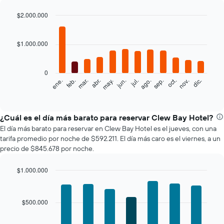
$2.000.000
Bar
Chart
graphic.
chart
with
$1.000.000
12
bars.
0
El
ene.
feb.
mar.
abr.
may.
jun.
jul.
ago.
sep.
oct.
nov.
dic.
siguiente
End
of
gráfico
interactive
muestra
chart
el
¿Cuál es el día más barato para reservar Clew Bay Hotel?
precio
El día más barato para reservar en Clew Bay Hotel es el jueves, con una
promedio
tarifa promedio por noche de $592.211. El día más caro es el viernes, a un
de
precio de $845.678 por noche.
una
habitación
$1.000.000
por
Bar
mes
Chart
graphic.
chart
El
with
gráfico
$500.000
7
muestra
bars.
1