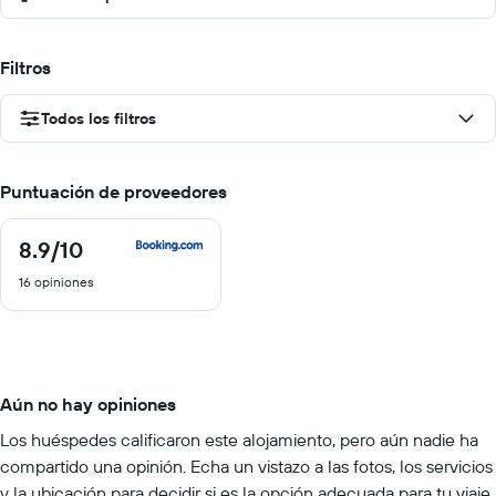
Filtros
Todos los filtros
Puntuación de proveedores
8.9
/10
8.9
de
16 opiniones
10
Aún no hay opiniones
Los huéspedes calificaron este alojamiento, pero aún nadie ha
compartido una opinión. Echa un vistazo a las fotos, los servicios
y la ubicación para decidir si es la opción adecuada para tu viaje.