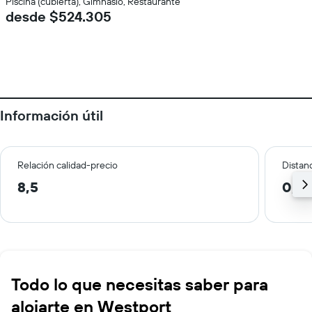
Piscina (cubierta), Gimnasio, Restaurante
desde $524.305
Información útil
Relación calidad-precio
Distanc
8,5
0,4
Todo lo que necesitas saber para
alojarte en Westport