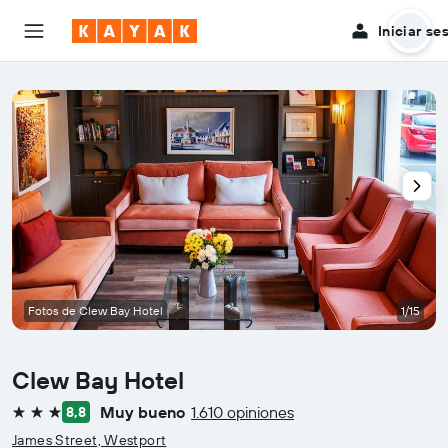
Iniciar se
Fotos de Clew Bay Hotel
1/15
Clew Bay Hotel
Muy bueno
1.610 opiniones
8,8
3 estrellas
James Street, Westport