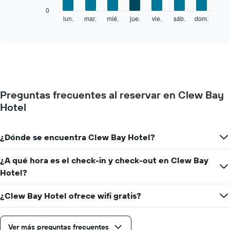
eje
El
0
X
siguiente
lun.
mar.
mié.
jue.
vie.
sáb.
dom.
End
que
of
gráfico
interactive
indica
muestra
chart
los
el
meses.
precio
El
promedio
gráfico
de
muestra
una
1
Preguntas frecuentes al reservar en Clew Bay
habitación
eje
Hotel
por
Y
cada
que
día
indica
de
¿Dónde se encuentra Clew Bay Hotel?
el
la
precio
semana
¿A qué hora es el check-in y check-out en Clew Bay
promedio
El
de
Hotel?
gráfico
una
muestra
habitación
1
¿Clew Bay Hotel ofrece wifi gratis?
eje
X
que
Ver más preguntas frecuentes