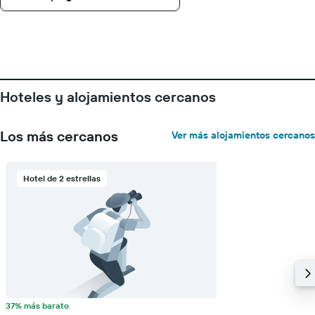
indica
los
días
de
la
semana.
El
Hoteles y alojamientos cercanos
gráfico
muestra
1
Los más cercanos
Ver más alojamientos cercanos
eje
Y
que
indica
Hotel de 2 estrellas
el
precio
promedio
de
una
habitación
37% más barato