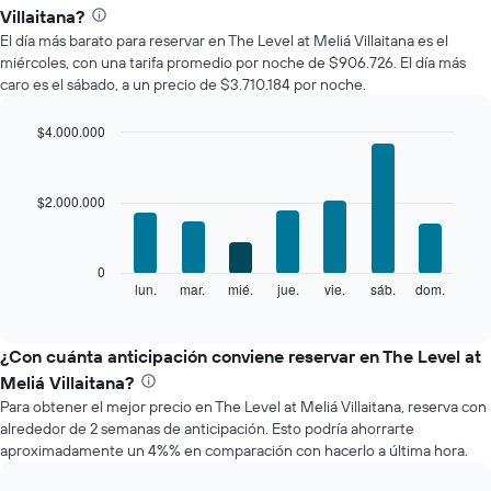
precio
Villaitana?
promedio
El día más barato para reservar en The Level at Meliá Villaitana es el
de
miércoles, con una tarifa promedio por noche de $906.726. El día más
una
caro es el sábado, a un precio de $3.710.184 por noche.
habitación
por
mes
$4.000.000
El
Bar
Chart
gráfico
graphic.
chart
with
muestra
$2.000.000
7
1
bars.
eje
X
El
0
que
siguiente
lun.
mar.
mié.
jue.
vie.
sáb.
dom.
End
indica
of
gráfico
los
interactive
muestra
chart
meses.
el
¿Con cuánta anticipación conviene reservar en The Level at
El
precio
gráfico
Meliá Villaitana?
promedio
muestra
Para obtener el mejor precio en The Level at Meliá Villaitana, reserva con
de
1
alrededor de 2 semanas de anticipación. Esto podría ahorrarte
una
eje
aproximadamente un 4%% en comparación con hacerlo a última hora.
habitación
Y
por
que