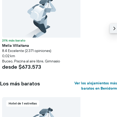
muestra
1
eje
Y
que
indica
el
precio
21% más barato
promedio
Melia Villaitana
de
8.4 Excelente (2.371 opiniones)
una
0,02 km
habitación
Buceo, Piscina al aire libre, Gimnasio
desde $673.573
Los más baratos
Ver los alojamientos más
baratos en Benidorm
Hotel de 1 estrellas