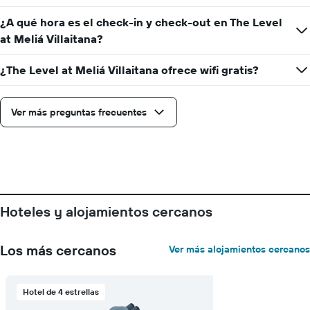
la
que
fecha
¿A qué hora es el check-in y check-out en The Level
indica
de
el
at Meliá Villaitana?
la
precio
estadía
promedio
El
¿The Level at Meliá Villaitana ofrece wifi gratis?
de
gráfico
una
muestra
habitación
1
Ver más preguntas frecuentes
eje
X
que
indica
la
cantidad
de
Hoteles y alojamientos cercanos
días
que
faltan
Los más cercanos
Ver más alojamientos cercanos
para
la
estadía
El
Hotel de 4 estrellas
gráfico