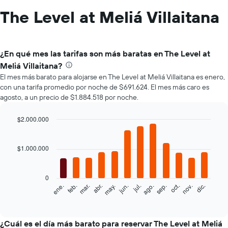
The Level at Meliá Villaitana
¿En qué mes las tarifas son más baratas en The Level at
Meliá Villaitana?
El mes más barato para alojarse en The Level at Meliá Villaitana es enero,
con una tarifa promedio por noche de $691.624. El mes más caro es
agosto, a un precio de $1.884.518 por noche.
$2.000.000
Bar
Chart
graphic.
chart
with
$1.000.000
12
bars.
0
El
ene.
feb.
mar.
abr.
may.
jun.
jul.
ago.
sep.
oct.
nov.
dic.
siguiente
End
of
gráfico
interactive
muestra
chart
el
¿Cuál es el día más barato para reservar The Level at Meliá