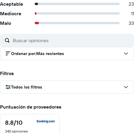
Aceptable
23
Mediocre
11
Malo
33
Ordenar por
:
Más recientes
Filtros
Todos los filtros
Puntuación de proveedores
8.8
/10
8.8
de
342 opiniones
10