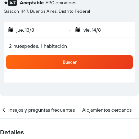
Aceptable
690 opiniones
6,7
1 estrella
Gascon 1147, Buenos Aires, Distrito Federal
jue. 13/8
-
vie. 14/8
2 huéspedes, 1 habitación
Buscar
Consejos y preguntas frecuentes
Alojamientos cercanos
Detalles