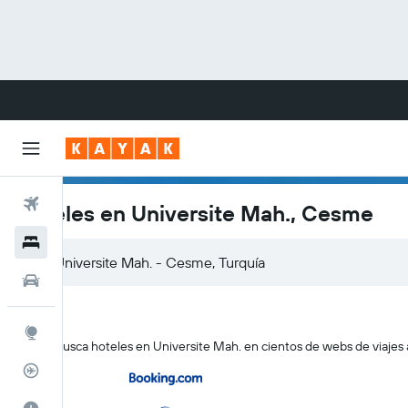
Vuelos
Hoteles en Universite Mah., Cesme
Hoteles
Carros
Explore
KAYAK busca hoteles en Universite Mah. en cientos de webs de viajes a
Rastreador