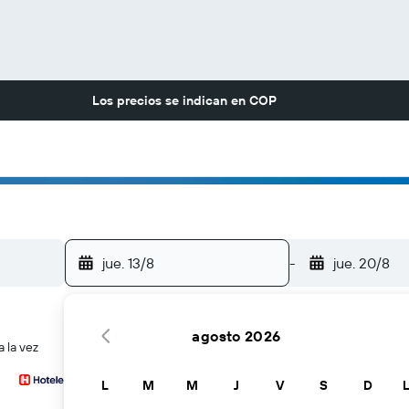
Los precios se indican en
COP
jue. 13/8
-
jue. 20/8
agosto 2026
 la vez
L
M
M
J
V
S
D