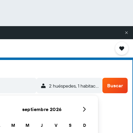
Buscar
2 huéspedes, 1 habitación
septiembre 2026
L
M
M
J
V
S
D