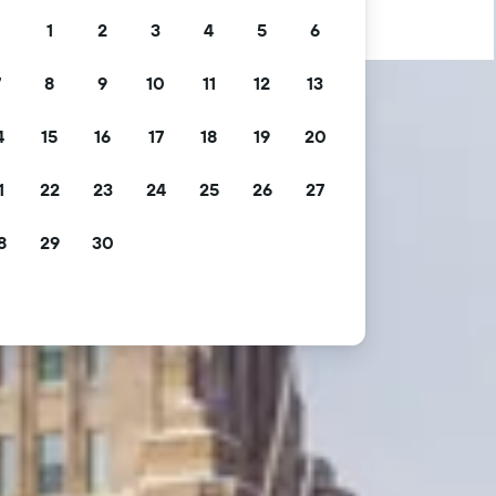
1
2
3
4
5
6
7
8
9
10
11
12
13
4
15
16
17
18
19
20
1
22
23
24
25
26
27
8
29
30