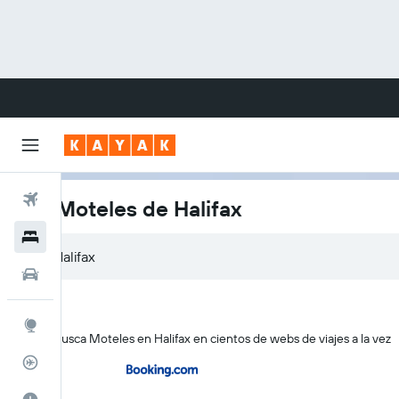
Vuelos
Los Moteles de Halifax
Hoteles
Carros
Explore
KAYAK busca Moteles en Halifax en cientos de webs de viajes a la vez
Rastreador