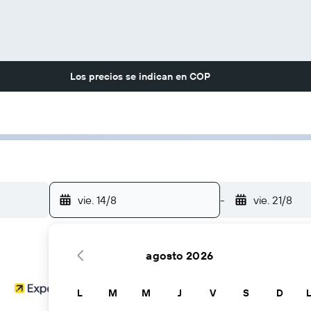
Los precios se indican en
COP
vie. 14/8
-
vie. 21/8
agosto 2026
L
M
M
J
V
S
D