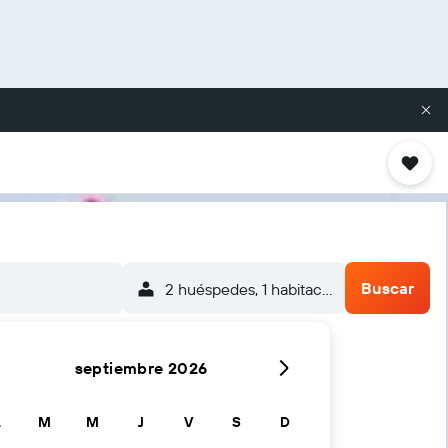
Buscar
2 huéspedes, 1 habitación
septiembre 2026
L
M
M
J
V
S
D