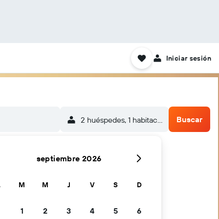
Iniciar sesión
Buscar
2 huéspedes, 1 habitación
septiembre 2026
L
M
M
J
V
S
D
1
2
3
4
5
6