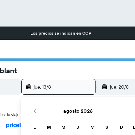
Los precios se indican en
COP
blant
jue. 13/8
-
jue. 20/8
agosto 2026
 de viajes a la vez
L
M
M
J
V
S
D