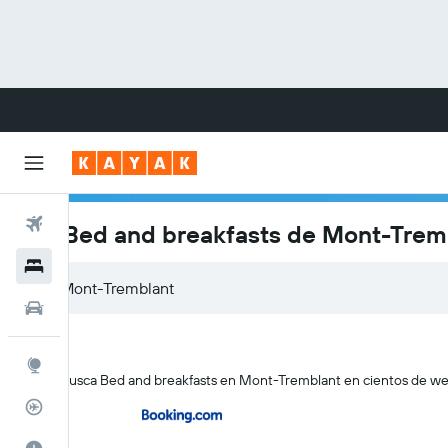
Vuelos
Los Bed and breakfasts de Mont-Trem
Hoteles
Carros
Explore
KAYAK busca Bed and breakfasts en Mont-Tremblant en cientos de webs
Rastreador