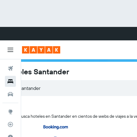
Vuelos
Hoteles Santander
Hoteles
Carros
Explore
KAYAK busca hoteles en Santander en cientos de webs de viajes a la v
Rastreador