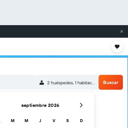
Buscar
2 huéspedes, 1 habitación
septiembre 2026
L
M
M
J
V
S
D