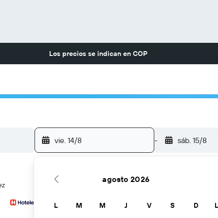
Los precios se indican en
COP
vie. 14/8
-
sáb. 15/8
agosto 2026
ez
L
M
M
J
V
S
D