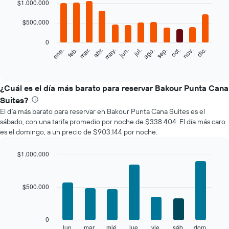
graphic.
$1.000.000
chart
with
12
$500.000
bars.
0
El
ene.
feb.
mar.
abr.
may.
jun.
jul.
ago.
sep.
oct.
nov.
dic.
siguiente
End
of
gráfico
interactive
muestra
chart
el
¿Cuál es el día más barato para reservar Bakour Punta Cana
precio
Suites?
promedio
El día más barato para reservar en Bakour Punta Cana Suites es el
de
sábado, con una tarifa promedio por noche de $338.404. El día más caro
una
es el domingo, a un precio de $903.144 por noche.
habitación
por
mes
$1.000.000
El
Bar
Chart
gráfico
graphic.
chart
with
muestra
$500.000
7
1
bars.
eje
X
El
0
que
siguiente
lun.
mar.
mié.
jue.
vie.
sáb.
dom.
End