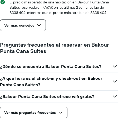
días
El precio más barato de una habitación en Bakour Punta Cana
de
Suites reservada en KAYAK en las últimas 2 semanas fue de
la
$338.404, mientras que el precio más caro fue de $338.404.
semana.
El
Ver más consejos
gráfico
muestra
1
eje
Preguntas frecuentes al reservar en Bakour
Y
Punta Cana Suites
que
indica
el
precio
¿Dónde se encuentra Bakour Punta Cana Suites?
promedio
de
¿A qué hora es el check-in y check-out en Bakour
una
Punta Cana Suites?
habitación
¿Bakour Punta Cana Suites ofrece wifi gratis?
Ver más preguntas frecuentes