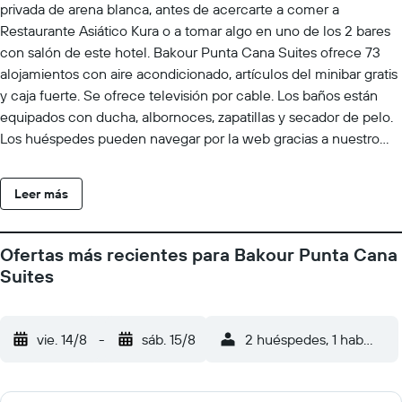
privada de arena blanca, antes de acercarte a comer a
Restaurante Asiático Kura o a tomar algo en uno de los 2 bares
con salón de este hotel. Bakour Punta Cana Suites ofrece 73
alojamientos con aire acondicionado, artículos del minibar gratis
y caja fuerte. Se ofrece televisión por cable. Los baños están
equipados con ducha, albornoces, zapatillas y secador de pelo.
Los huéspedes pueden navegar por la web gracias a nuestro
acceso a Internet wifi gratis (velocidad: 100 Mbps o más (para 1
o 2 personas, o hasta 6 dispositivos)). Los servicios para las
Leer más
personas de negocios incluyen escritorio y teléfono. Se ofrece
servicio de limpieza todos los días y es posible solicitar juegos
de cama hipoalergénicos. Los servicios de ocio y esparcimiento
Ofertas más recientes para Bakour Punta Cana
en este hotel incluyen una playa privada, una piscina al aire libre
Suites
y gimnasio.
vie. 14/8
-
sáb. 15/8
2 huéspedes, 1 habitació