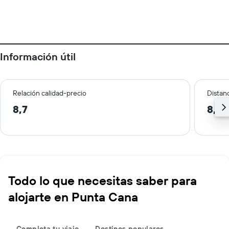
Información útil
Relación calidad-precio
Distanc
8,7
8,4 
Todo lo que necesitas saber para
alojarte en Punta Cana
Completa tu viaje
Destinos populares