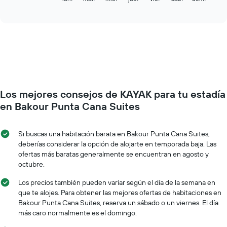
indica
of
gráfico
los
interactive
muestra
chart
meses.
el
El
precio
gráfico
promedio
muestra
de
1
una
eje
habitación
Y
por
que
Los mejores consejos de KAYAK para tu estadía
cada
indica
día
en Bakour Punta Cana Suites
el
de
precio
la
promedio
semana
Si buscas una habitación barata en Bakour Punta Cana Suites,
de
El
deberías considerar la opción de alojarte en temporada baja. Las
una
gráfico
ofertas más baratas generalmente se encuentran en agosto y
habitación
muestra
octubre.
1
eje
Los precios también pueden variar según el día de la semana en
X
que te alojes. Para obtener las mejores ofertas de habitaciones en
que
Bakour Punta Cana Suites, reserva un sábado o un viernes. El día
indica
más caro normalmente es el domingo.
los