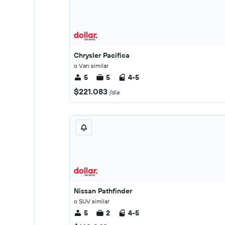
Chrysler Pacifica
o Van similar
5
5
4-5
$221.083
/día
Nissan Pathfinder
o SUV similar
5
2
4-5