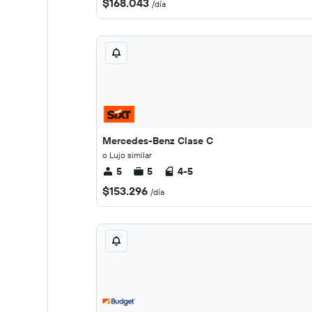
$168.043
/día
Mercedes-Benz Clase C
o Lujo similar
5
5
4-5
$153.296
/día