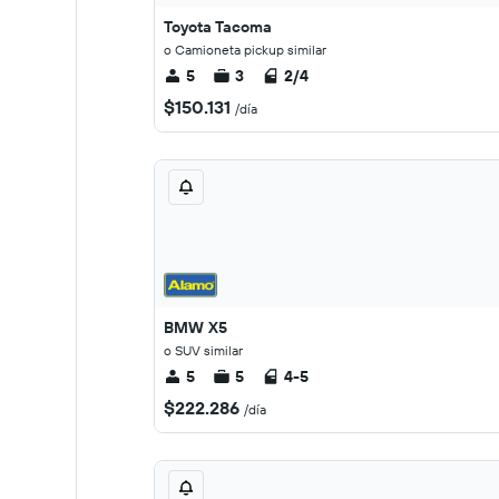
Toyota Tacoma
o Camioneta pickup similar
5
3
2/4
$150.131
/día
BMW X5
o SUV similar
5
5
4-5
$222.286
/día