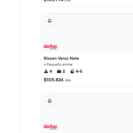
Nissan Versa Note
o Pequeño similar
4
2
4-5
$105.826
/día