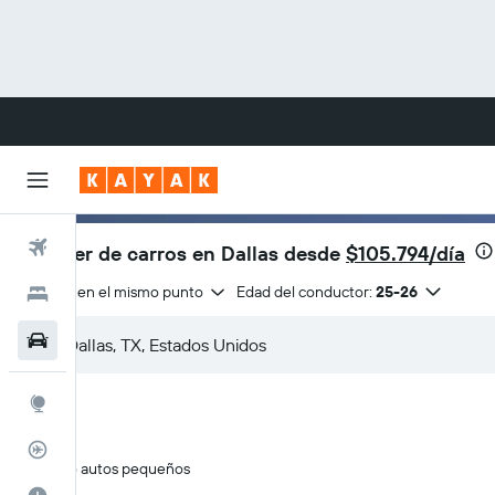
Vuelos
Alquiler de carros en Dallas desde
$105.794/día
Entrega en el mismo punto
Edad del conductor:
25-26
Hoteles
Carros
Explore
Rastreador
Solo autos pequeños