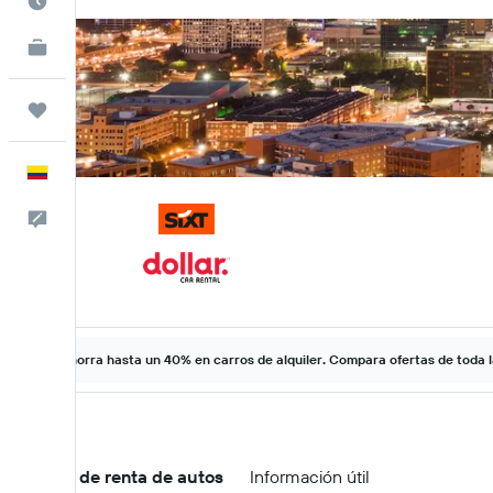
Cuándo ir
KAYAK for Business
NUEVO
Trips
Español
Comentarios
Ahorra hasta un 40% en carros de alquiler. Compara ofertas de toda 
Ofertas de renta de autos
Información útil