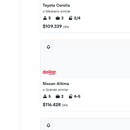
Toyota Corolla
o Mediano similar
5
3
2/4
$109.339
/día
Nissan Altima
o Grande similar
5
2
4-5
$116.428
/día