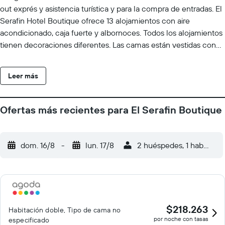
out exprés y asistencia turística y para la compra de entradas. El
Serafin Hotel Boutique ofrece 13 alojamientos con aire
acondicionado, caja fuerte y albornoces. Todos los alojamientos
tienen decoraciones diferentes. Las camas están vestidas con
ropa de cama de alta calidad. Se ofrece una televisión LCD con
canales por cable. Los baños están equipados con ducha,
Leer más
artículos de higiene personal gratuitos y secador de pelo. Los
huéspedes pueden navegar por la web gracias a nuestro
acceso a Internet wifi gratis. Los servicios para las personas de
Ofertas más recientes para El Serafin Boutique
negocios incluyen teléfono con llamadas locales gratuitas
(pueden existir restricciones). Se ofrece servicio de limpieza
todos los días y es posible solicitar tabla de planchar con
dom. 16/8
-
lun. 17/8
2 huéspedes, 1 habitació
plancha.
$218.263
Habitación doble, Tipo de cama no
por noche con tasas
especificado