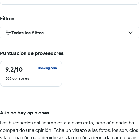
Filtros
Todos los filtros
Puntuación de proveedores
9.2
/10
9.2
de
567 opiniones
10
Aún no hay opiniones
Los huéspedes calificaron este alojamiento, pero aún nadie ha
compartido una opinión. Echa un vistazo a las fotos, los servicios
y la ubicación para decidir si es la opción adecuada para tu viaje.