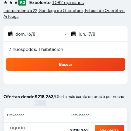
Excelente
1.082 opiniones
9,2
3 estrellas
Independencia 22, Santiago de Querétaro, Estado de Querétaro
Arteaga
dom. 16/8
-
lun. 17/8
2 huéspedes, 1 habitación
Buscar
Ofertas desde
$218.263
/
Oferta más barata de precio por noche
Proveedor
Total noche
$218.263
Ver oferta