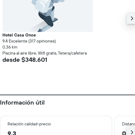
Hotel Casa Once
9.4 Excelente (317 opiniones)
0,36 km
Piscina al aire libre, Wifi gratis, Tetera/cafetera
desde $348.601
Información útil
Relación calidad-precio
Distanc
9,3
0,5