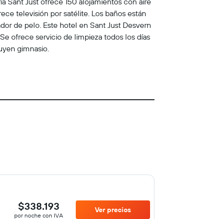
a Sant Just ofrece 150 alojamientos con aire
ece televisión por satélite. Los baños están
ador de pelo. Este hotel en Sant Just Desvern
 Se ofrece servicio de limpieza todos los días
luyen gimnasio.
$338.193
Ver precios
por noche con IVA