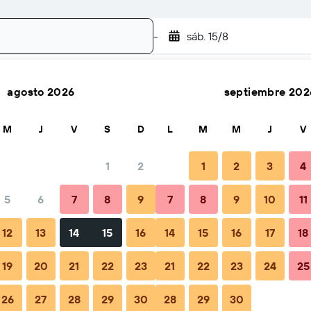
-
sáb. 15/8
agosto 2026
septiembre 202
Buscar
M
J
V
S
D
L
M
M
J
V
1
2
1
2
3
4
 precio por noche
5
6
7
8
9
7
8
9
10
11
Total noche
12
13
14
15
16
14
15
16
17
18
$338.193
19
20
21
22
23
21
22
23
24
25
26
27
28
29
30
28
29
30
$364.385