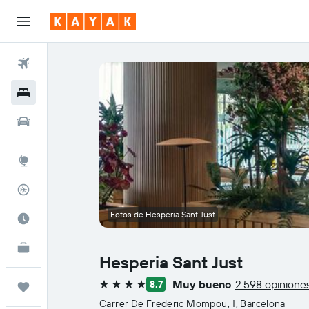
Vuelos
Hoteles
Carros
Explore
Rastreador
Fotos de Hesperia Sant Just
Cuándo ir
KAYAK for Business
NUEVO
Hesperia Sant Just
Muy bueno
2.598 opinione
8,7
Trips
4 estrellas
Carrer De Frederic Mompou, 1, Barcelona