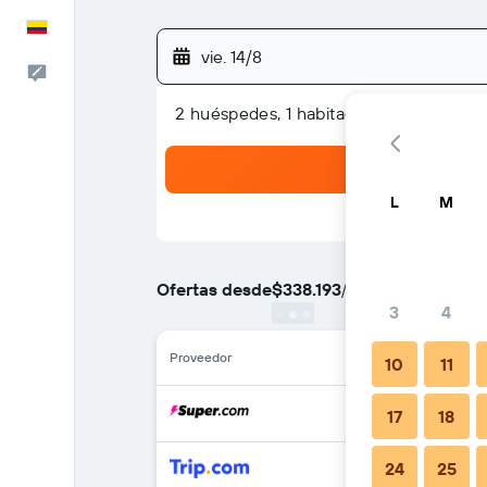
Español
vie. 14/8
Comentarios
2 huéspedes, 1 habitación
L
M
Ofertas desde
$338.193
/
Oferta más barata de
3
4
Proveedor
10
11
17
18
24
25