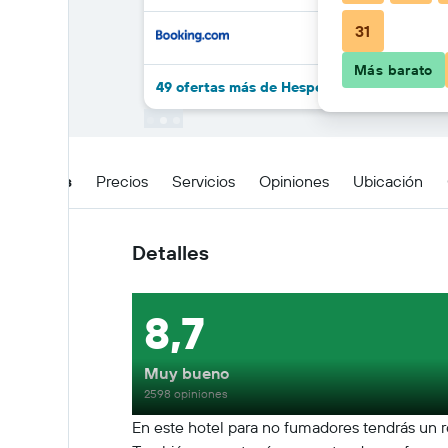
31
Más barato
49 ofertas más de Hesperia Sant Just
Detalles
Precios
Servicios
Opiniones
Ubicación
Detalles
8,7
Muy bueno
2598 opiniones
En este hotel para no fumadores tendrás un re