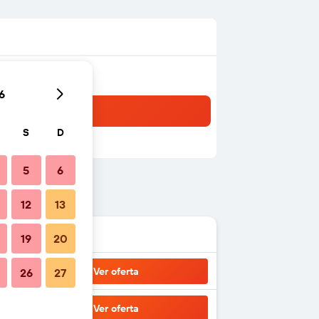
6
S
D
5
6
12
13
19
20
Ver oferta
26
27
Ver oferta