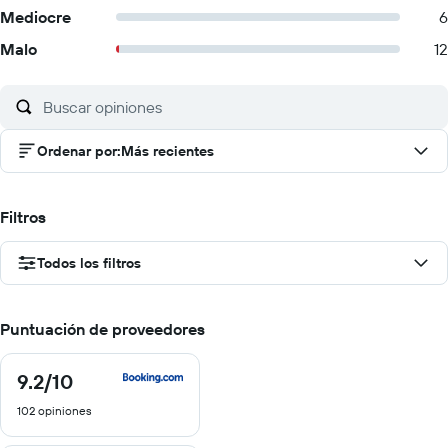
Mediocre
6
Malo
12
Ordenar por
:
Más recientes
Filtros
Todos los filtros
Puntuación de proveedores
9.2
/10
9.2
de
102 opiniones
10