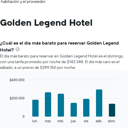
habitación y el proveedor.
Golden Legend Hotel
¿Cuál es el día más barato para reservar Golden Legend
Hotel?
El día más barato para reservar en Golden Legend Hotel es el domingo,
con una tarifa promedio por noche de $143.348. El día más caro es el
sábado, a un precio de $299.760 por noche.
$400.000
Bar
Chart
graphic.
chart
with
$200.000
7
bars.
El
0
siguiente
lun.
mar.
mié.
jue.
vie.
sáb.
dom.
End
of
gráfico