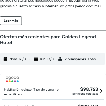
de agua gratuita. Los huéspedes pueden navegar por la web
gracias a nuestro acceso a Internet wifi gratis (velocidad: 250
Mbps o más (de 3 a 5 personas, o hasta 10 dispositivos)). Se
ofrece cafetera y tetera y minibar. Los baños están equipados
Leer más
con ducha, albornoces y zapatillas. Se ofrece servicio de
limpieza todos los días.
Ofertas más recientes para Golden Legend
Hotel
dom. 16/8
-
lun. 17/8
2 huéspedes, 1 habitació
$98.763
Habitación deluxe, Tipo de cama no
por noche con tasas
especificado