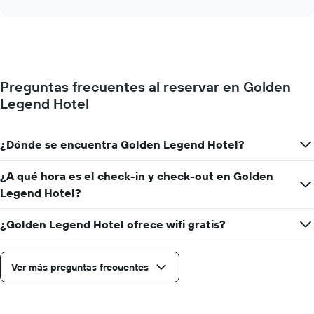
interactive
muestra
chart
el
precio
promedio
de
una
Preguntas frecuentes al reservar en Golden
habitación
Legend Hotel
por
cada
día
de
¿Dónde se encuentra Golden Legend Hotel?
la
semana
¿A qué hora es el check-in y check-out en Golden
El
Legend Hotel?
gráfico
muestra
1
¿Golden Legend Hotel ofrece wifi gratis?
eje
X
que
Ver más preguntas frecuentes
indica
los
días