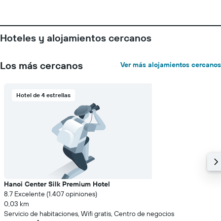
de
la
semana.
El
Hoteles y alojamientos cercanos
gráfico
muestra
1
Los más cercanos
Ver más alojamientos cercanos
eje
Y
que
indica
Hotel de 4 estrellas
el
precio
promedio
de
una
habitación
Hanoi Center Silk Premium Hotel
8.7 Excelente (1.407 opiniones)
0,03 km
Servicio de habitaciones, Wifi gratis, Centro de negocios