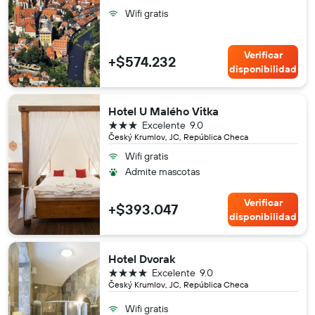
Wifi gratis
Verificar
+$574.232
disponibilidad
Hotel U Malého Vitka
3 estrellas
Excelente
9.0
Český Krumlov, JC, República Checa
Wifi gratis
Admite mascotas
Verificar
+$393.047
disponibilidad
Hotel Dvorak
4 estrellas
Excelente
9.0
Český Krumlov, JC, República Checa
Wifi gratis