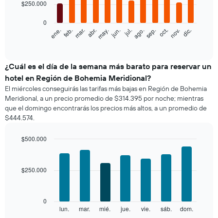
12
$250.000
bars.
0
El
feb.
may.
ago.
nov.
ene.
abr.
jul.
oct.
mar.
jun.
sep.
dic.
siguiente
End
of
gráfico
interactive
muestra
chart
el
¿Cuál es el día de la semana más barato para reservar un
precio
hotel en Región de Bohemia Meridional?
promedio
El miércoles conseguirás las tarifas más bajas en Región de Bohemia
de
Meridional, a un precio promedio de $314.395 por noche; mientras
una
que el domingo encontrarás los precios más altos, a un promedio de
habitación
$444.574.
por
mes
El
$500.000
gráfico
Bar
Chart
muestra
graphic.
chart
with
1
$250.000
7
eje
bars.
X
que
El
0
indica
siguiente
lun.
mar.
mié.
jue.
vie.
sáb.
dom.
End
los
of
gráfico