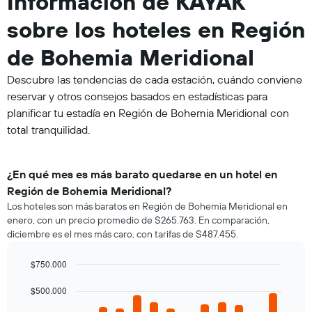
Información de KAYAK
sobre los hoteles en Región
de Bohemia Meridional
Descubre las tendencias de cada estación, cuándo conviene
reservar y otros consejos basados en estadísticas para
planificar tu estadía en Región de Bohemia Meridional con
total tranquilidad.
¿En qué mes es más barato quedarse en un hotel en
Región de Bohemia Meridional?
Los hoteles son más baratos en Región de Bohemia Meridional en
enero, con un precio promedio de $265.763. En comparación,
diciembre es el mes más caro, con tarifas de $487.455.
$750.000
Bar
Chart
graphic.
$500.000
chart
with