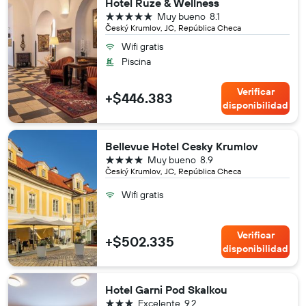
Hotel Ruze & Wellness
5 estrellas
Muy bueno
8.1
Český Krumlov, JC, República Checa
Wifi gratis
Piscina
Verificar
+$446.383
disponibilidad
Bellevue Hotel Cesky Krumlov
4 estrellas
Muy bueno
8.9
Český Krumlov, JC, República Checa
Wifi gratis
Verificar
+$502.335
disponibilidad
Hotel Garni Pod Skalkou
3 estrellas
Excelente
9.2