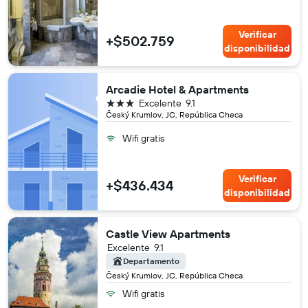
Verificar
+$502.759
disponibilidad
Arcadie Hotel & Apartments
3 estrellas
Excelente
9.1
Český Krumlov, JC, República Checa
Wifi gratis
Verificar
+$436.434
disponibilidad
Castle View Apartments
Excelente
9.1
Departamento
Český Krumlov, JC, República Checa
Wifi gratis