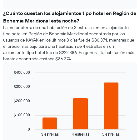
meses.
interactive
muestra
chart
El
el
¿Cuánto cuestan los alojamientos tipo hotel en Región de
gráfico
precio
muestra
Bohemia Meridional esta noche?
promedio
1
La mejor oferta de una habitación de 3 estrellas en un alojamiento
de
eje
tipo hotel en Región de Bohemia Meridional encontrada por los
una
Y
usuarios de KAYAK en los últimos 3 días fue de $86.374, mientras que
habitación
que
el precio más bajo para una habitación de 4 estrellas en un
por
indica
alojamiento tipo hotel fue de $222.886. En general, la habitación más
cada
el
barata encontrada costaba $86.374.
día
precio
de
promedio
la
$400.000
de
semana
una
Bar
Chart
El
graphic.
chart
habitación
$300.000
gráfico
with
3
muestra
bars.
1
$200.000
eje
El
X
$100.000
siguiente
que
gráfico
indica
muestra
0
los
3 estrellas
4 estrellas
5 estrellas
el
End
días
of