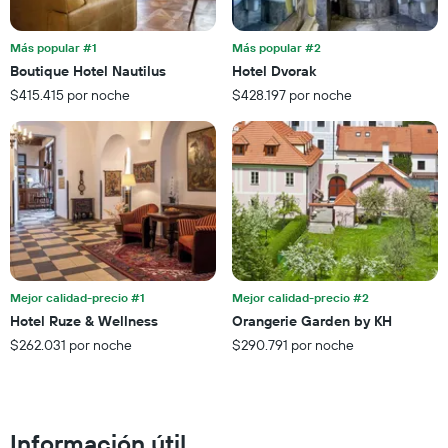
de
promedio
días
de
que
Más popular #1
Más popular #2
una
faltan
Boutique Hotel Nautilus
Hotel Dvorak
habitación
para
para
$415.415 por noche
$428.197 por noche
la
este
estadía
fin
El
de
gráfico
semana,
muestra
calculado
1
a
eje
partir
Y
de
que
los
indica
últimos
el
Mejor calidad-precio #1
Mejor calidad-precio #2
3 días.
precio
Hotel Ruze & Wellness
Orangerie Garden by KH
promedio
$262.031 por noche
$290.791 por noche
de
una
habitación
Información útil