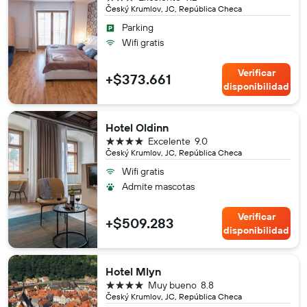
Český Krumlov, JC, República Checa
Parking
Wifi gratis
Verificar
+$373.661
disponibilidad
Hotel Oldinn
4 estrellas
Excelente
9.0
Český Krumlov, JC, República Checa
Wifi gratis
Admite mascotas
Verificar
+$509.283
disponibilidad
Hotel Mlyn
4 estrellas
Muy bueno
8.8
Český Krumlov, JC, República Checa