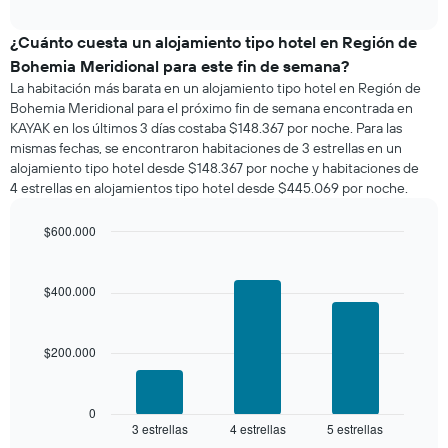
precio
de
interactive
promedio
chart
la
de
¿Cuánto cuesta un alojamiento tipo hotel en Región de
semana.
una
El
Bohemia Meridional para este fin de semana?
habitación
gráfico
La habitación más barata en un alojamiento tipo hotel en Región de
para
muestra
Bohemia Meridional para el próximo fin de semana encontrada en
esta
1
KAYAK en los últimos 3 días costaba $148.367 por noche. Para las
noche,
eje
mismas fechas, se encontraron habitaciones de 3 estrellas en un
calculado
Y
alojamiento tipo hotel desde $148.367 por noche y habitaciones de
a
que
4 estrellas en alojamientos tipo hotel desde $445.069 por noche.
partir
indica
de
el
los
$600.000
precio
últimos
Bar
promedio
Chart
3 días
graphic.
chart
de
with
y
$400.000
una
3
agrupado
habitación
bars.
por
número
$200.000
El
de
siguiente
estrellas
gráfico
El
muestra
0
gráfico
3 estrellas
4 estrellas
5 estrellas
el
End
muestra
of