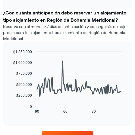
precio
interactive
1
promedio
chart
eje
de
¿Con cuánta anticipación debo reservar un alojamiento
X
una
tipo alojamiento en Región de Bohemia Meridional?
que
habitación
indica
Reserva con al menos 87 días de anticipación y conseguirás el mejor
para
las
precio para tu alojamiento tipo alojamiento en Región de Bohemia
este
categorías
Meridional.
fin
de
de
los
$1.250.000
semana,
hoteles
calculado
Line
Chart
por
$1.000.000
graphic.
chart
a
estrellas.
with
partir
El
90
$750.000
de
gráfico
data
los
points.
muestra
$500.000
últimos
1
3 días
El
eje
$250.000
y
siguiente
X
agrupado
cuadro
que
0
por
muestra
90
60
30
indica
End
número
of
cómo
el
interactive
de
varía
precio
chart
estrellas
el
promedio
El
precio
de