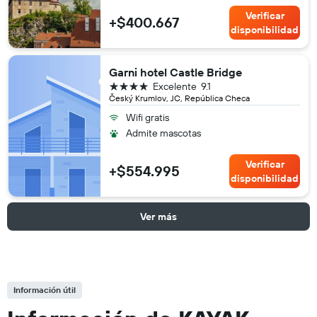
Verificar
+$400.667
disponibilidad
Garni hotel Castle Bridge
4 estrellas
Excelente
9.1
Český Krumlov, JC, República Checa
Wifi gratis
Admite mascotas
Verificar
+$554.995
disponibilidad
Ver más
Información útil