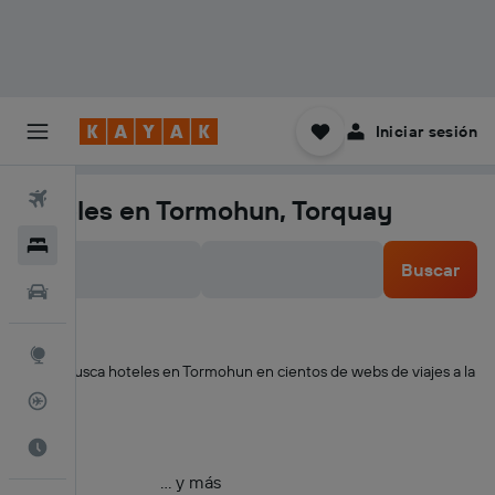
Iniciar sesión
Vuelos
Hoteles en Tormohun, Torquay
Hoteles
Buscar
Carros
Explore
KAYAK busca hoteles en Tormohun en cientos de webs de viajes a la
vez
Rastreador
Cuándo ir
… y más