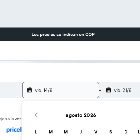
Los precios se indican en
COP
vie. 14/8
-
vie. 21/8
agosto 2026
es a la vez
L
M
M
J
V
S
D