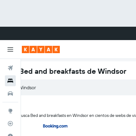
Vuelos
Los Bed and breakfasts de Windsor
Hoteles
Carros
Explore
KAYAK busca Bed and breakfasts en Windsor en cientos de webs de viaj
Rastreador