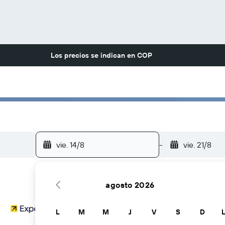
Los precios se indican en
COP
vie. 14/8
-
vie. 21/8
agosto 2026
L
M
M
J
V
S
D