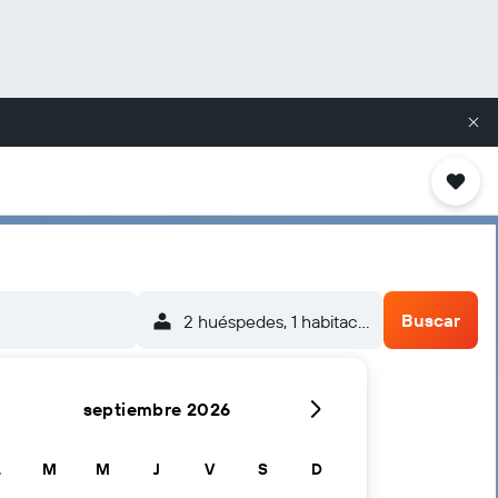
Buscar
2 huéspedes, 1 habitación
septiembre 2026
L
M
M
J
V
S
D