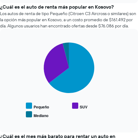
empresas
chart
1
de
¿Cuál es el auto de renta más popular en Kosovo?
eje
renta
Los autos de renta de tipo Pequeño (Citroen C3 Aircross o similares) son
X
de
la opción más popular en Kosovo, a un costo promedio de $161.492 por
que
autos
día. Algunos usuarios han encontrado ofertas desde $76.086 por día.
indica
más
la
económicas
cantidad
de
de
Pie
Chart
las
días
graphic.
chart
últimas
previos
with
72
3
a
horas.
slices.
la
El
reserva.
gráfico
El
El
muestra
siguiente
gráfico
1
gráfico
muestra
eje
muestra
1
X
el
eje
que
precio
Pequeño
SUV
Y
indica
promedio
que
Mediano
las
End
de
indica
of
4
los
el
interactive
empresas
tipos
chart
precio
más
de
¿Cuál es el mes más barato para rentar un auto en
promedio