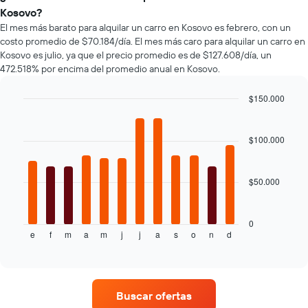
baratas
autos
de
Kosovo?
de
más
un
El mes más barato para alquilar un carro en Kosovo es febrero, con un
renta
populares.
auto
costo promedio de $70.184/día. El mes más caro para alquilar un carro en
de
de
Kosovo es julio, ya que el precio promedio es de $127.608/día, un
autos
renta.
472.518% por encima del promedio anual en Kosovo.
El
gráfico
muestra
$150.000
1
Bar
Chart
eje
graphic.
chart
with
Y
$100.000
12
que
bars.
indica
el
$50.000
El
precio
siguiente
más
gráfico
barato
muestra
0
de
e
f
m
a
m
j
j
a
s
o
n
d
el
End
un
of
precio
interactive
auto
promedio
chart
de
de
renta
un
por
Buscar ofertas
auto
empresa.