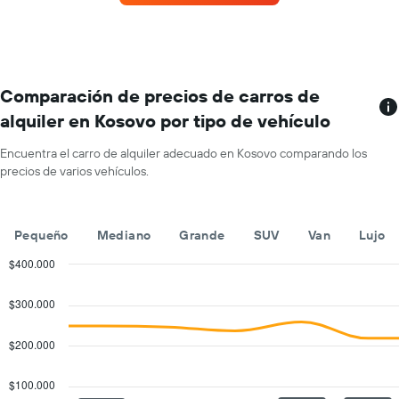
de
renta
por
mes.
El
gráfico
Comparación de precios de carros de
muestra
alquiler en Kosovo por tipo de vehículo
1
eje
Encuentra el carro de alquiler adecuado en Kosovo comparando los
X
precios de varios vehículos.
que
indica
los
meses
Pequeño
Mediano
Grande
SUV
Van
Lujo
del
año.
$400.000
El
Combination
Chart
gráfico
graphic.
chart
$300.000
with
muestra
2
1
data
$200.000
eje
series.
Y
que
$100.000
The
indica