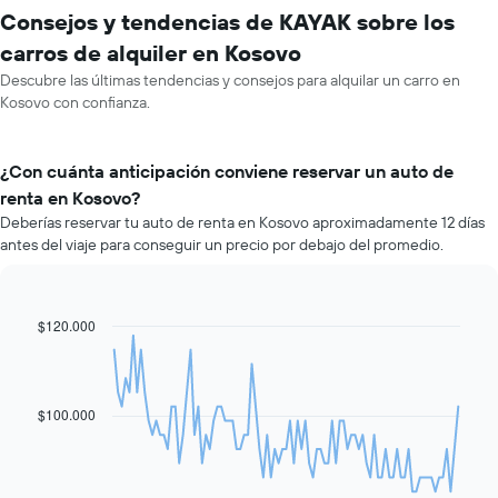
Consejos y tendencias de KAYAK sobre los
carros de alquiler en Kosovo
Descubre las últimas tendencias y consejos para alquilar un carro en
Kosovo con confianza.
¿Con cuánta anticipación conviene reservar un auto de
renta en Kosovo?
Deberías reservar tu auto de renta en Kosovo aproximadamente 12 días
antes del viaje para conseguir un precio por debajo del promedio.
$120.000
Line
Chart
graphic.
chart
with
91
data
$100.000
points.
El
siguiente