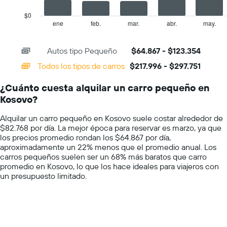
chart
el
has
$0
precio
1
ene
feb.
mar.
abr.
may.
End
promedio
of
X
de
interactive
axis
chart
un
Autos tipo Pequeño
$64.867 - $123.354
displaying
auto
categories.
Todos los tipos de carros
$217.996 - $297.751
de
Range:
renta
14
por
¿Cuánto cuesta alquilar un carro pequeño en
categories.
día.
Kosovo?
The
chart
Alquilar un carro pequeño en Kosovo suele costar alrededor de
has
$82.768 por día. La mejor época para reservar es marzo, ya que
1
los precios promedio rondan los $64.867 por día,
Y
aproximadamente un 22% menos que el promedio anual. Los
axis
carros pequeños suelen ser un 68% más baratos que carro
displaying
promedio en Kosovo, lo que los hace ideales para viajeros con
values.
un presupuesto limitado.
Range:
0
to
400000.