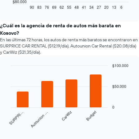
gráfico
$80.000
muestra
90
83
76
69
62
55
48
41
34
27
20
13
6
End
of
cómo
interactive
varía
chart
el
¿Cuál es la agencia de renta de autos más barata en
precio
Kosovo?
de
En las últimas 72 horas, los autos de renta más baratos se encontraron en
un
SURPRICE CAR RENTAL ($12,19/día), Autounion Car Rental ($20,08/día)
auto
y CarWiz ($21,35/día).
de
renta
a
$100.000
medida
Bar
Chart
que
graphic.
chart
with
se
$50.000
4
acerca
bars.
la
fecha
El
de
0
siguiente
Budget
SURPRI…
Autounion …
CarWiz
la
gráfico
reserva.
muestra
El
las
End
gráfico
of
cuatro
interactive
muestra