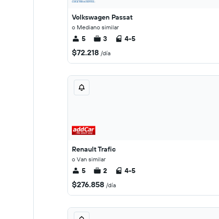
Volkswagen Passat
o Mediano similar
5
3
4-5
$72.218
/día
Renault Trafic
o Van similar
5
2
4-5
$276.858
/día