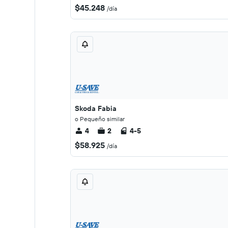
$45.248
/día
Skoda Fabia
o Pequeño similar
4
2
4-5
$58.925
/día