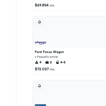
$69.854
/día
Ford Focus Wagon
o Pequeño similar
4
2
4-5
$72.027
/día