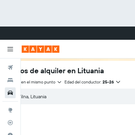
Vuelos
Carros de alquiler en Lituania
Hoteles
Entrega en el mismo punto
Edad del conductor:
25-26
Carros
Explore
Rastreador