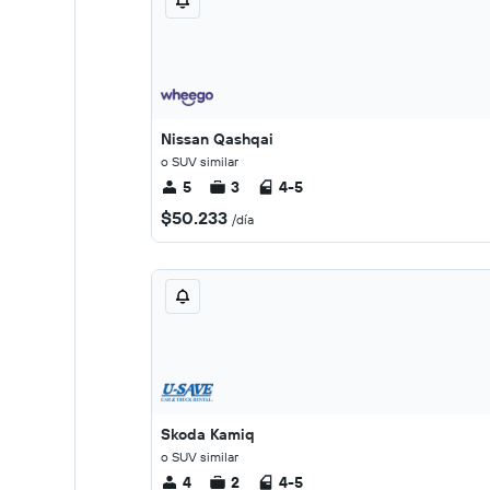
Nissan Qashqai
o SUV similar
5
3
4-5
$50.233
/día
Skoda Kamiq
o SUV similar
4
2
4-5