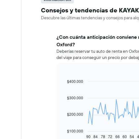
Consejos y tendencias de KAYAK 
Descubre las últimas tendencias y consejos para alq
¿Con cuánta anticipación conviene 
Oxford?
Deberías reservar tu auto de renta en Oxf
del viaje para conseguir un precio por deba
$400.000
Line
Chart
graphic.
chart
with
91
$300.000
data
points.
$200.000
El
siguiente
gráfico
$100.000
muestra
90
84
78
72
66
60
54
End