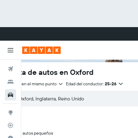
Vuelos
Renta de autos en Oxford
Hoteles
Entrega en el mismo punto
Edad del conductor:
25-26
Carros
Explore
Rastreador
Solo autos pequeños