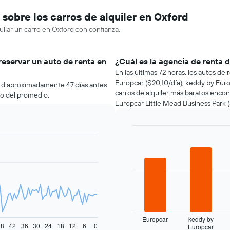
sobre los carros de alquiler en Oxford
uilar un carro en Oxford con confianza.
reservar un auto de renta en
¿Cuál es la agencia de renta 
En las últimas 72 horas, los autos d
Europcar ($20,10/día), keddy by Euro
ord aproximadamente 47 días antes
carros de alquiler más baratos encon
jo del promedio.
Europcar Little Mead Business Park (a
Bar
Chart
graphic.
chart
with
4
bars.
El
siguiente
gráfico
muestra
Europcar
keddy by
48
42
36
30
24
18
12
6
0
Europcar
las
End