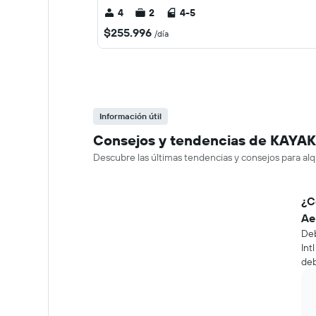
4
2
4-5
$255.996
/día
Información útil
Consejos y tendencias de KAYAK 
Descubre las últimas tendencias y consejos para al
¿C
Ae
Deb
Int
deb