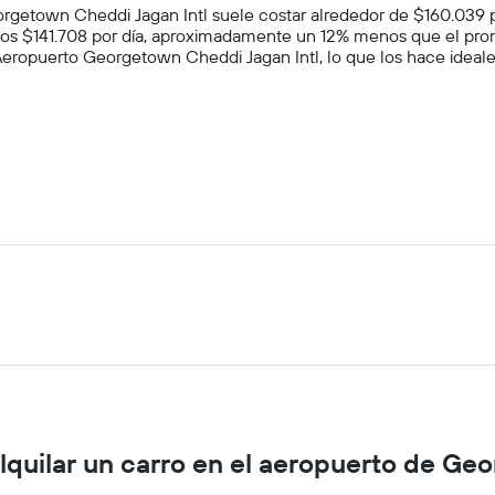
1
rgetown Cheddi Jagan Intl suele costar alrededor de $160.039 po
eje
 los $141.708 por día, aproximadamente un 12% menos que el pro
Y
ropuerto Georgetown Cheddi Jagan Intl, lo que los hace ideales
que
indica
el
precio
promedio
de
un
auto
de
renta.
lquilar un carro en el aeropuerto de Ge