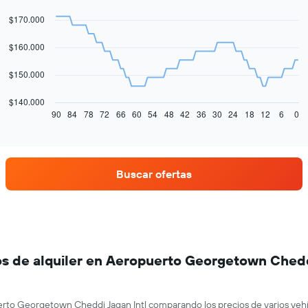
graphic.
chart
with
$170.000
91
data
$160.000
points.
El
$150.000
siguiente
gráfico
$140.000
muestra
90
84
78
72
66
60
54
48
42
36
30
24
18
12
6
0
End
of
cómo
interactive
varía
chart
el
precio
Buscar ofertas
de
un
auto
de
renta
a
medida
s de alquiler en Aeropuerto Georgetown Cheddi
que
se
acerca
erto Georgetown Cheddi Jagan Intl comparando los precios de varios vehí