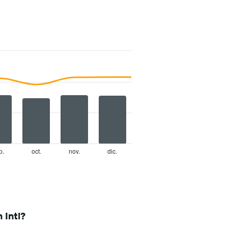
p.
oct.
nov.
dic.
 Intl?