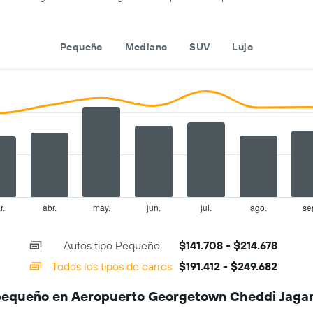
la
fecha
de
la
Pequeño
Mediano
SUV
Lujo
reserva.
El
gráfico
muestra
1
eje
X
que
indica
la
cantidad
de
r.
abr.
may.
jun.
jul.
ago.
se
días
previos
a
Autos tipo Pequeño
$141.708 - $214.678
la
reserva.
Todos los tipos de carros
$191.412 - $249.682
El
gráfico
 pequeño en Aeropuerto Georgetown Cheddi Jagan
muestra