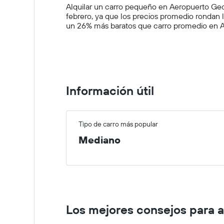
The
Alquilar un carro pequeño en Aeropuerto Geo
chart
febrero, ya que los precios promedio rondan
has
un 26% más baratos que carro promedio en Ae
1
Y
axis
displaying
values.
Range:
0
Información útil
to
300000.
Tipo de carro más popular
Mediano
Los mejores consejos para a