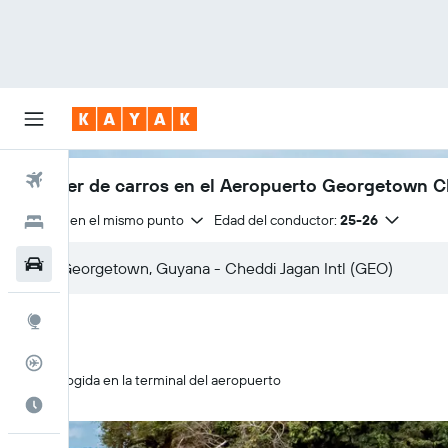
Vuelos
Alquiler de carros en el Aeropuerto Georgetown C
Entrega en el mismo punto
Edad del conductor:
25-26
Hoteles
Carros
Explore
Rastreador
Recogida en la terminal del aeropuerto
Cuándo ir