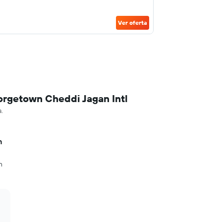
Ver oferta
orgetown Cheddi Jagan Intl
.
n
n