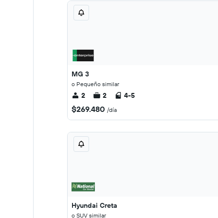
MG 3
o Pequeño similar
2
2
4-5
$269.480
/día
Hyundai Creta
o SUV similar