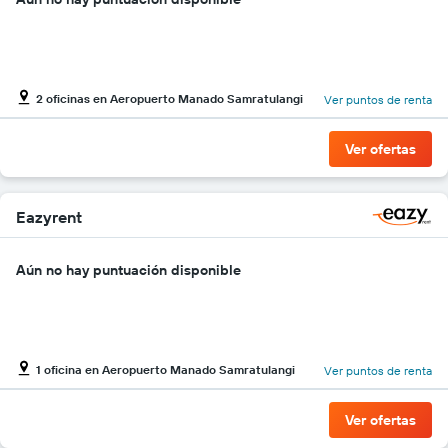
de
autos.
El
gráfico
muestra
2 oficinas en Aeropuerto Manado Samratulangi
Ver puntos de renta
1
eje
Y
Ver ofertas
que
indica
el
Eazyrent
precio
más
barato
Aún no hay puntuación disponible
de
un
auto
de
renta
1 oficina en Aeropuerto Manado Samratulangi
Ver puntos de renta
por
empresa.
Ver ofertas