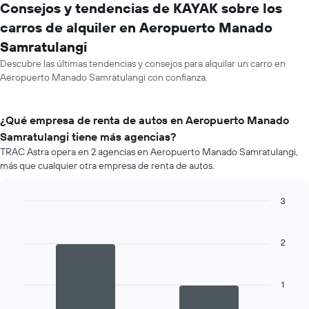
Consejos y tendencias de KAYAK sobre los
carros de alquiler en Aeropuerto Manado
Samratulangi
Descubre las últimas tendencias y consejos para alquilar un carro en
Aeropuerto Manado Samratulangi con confianza.
¿Qué empresa de renta de autos en Aeropuerto Manado
Samratulangi tiene más agencias?
TRAC Astra opera en 2 agencias en Aeropuerto Manado Samratulangi,
más que cualquier otra empresa de renta de autos.
3
Bar
Chart
graphic.
chart
with
2
2
bars.
1
El
siguiente