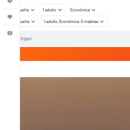
Cuándo ir
Ida y vuelta
1 adulto
Económica
Trips
Ida y vuelta
1 adulto, Económica, 0 maletas
Comentarios