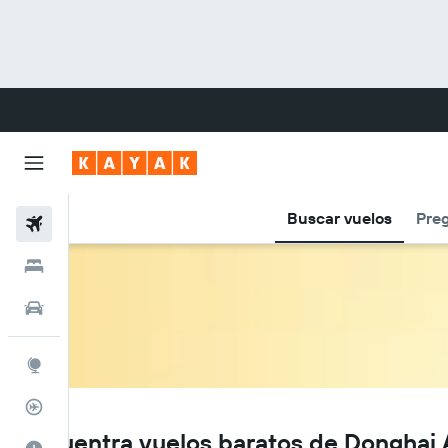
Buscar vuelos
Preg
Vuelos
Hoteles
Carros
Explore
Rastreador
DZ
Encuentra vuelos baratos de Donghai A