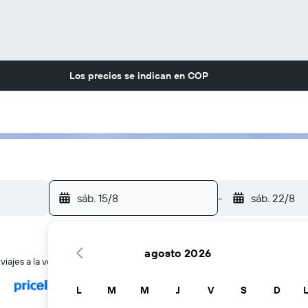
Los precios se indican en
COP
sáb. 15/8
-
sáb. 22/8
agosto 2026
ajes a la vez
L
M
M
J
V
S
D