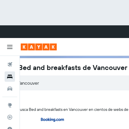
Vuelos
Los Bed and breakfasts de Vancouver
Hoteles
Carros
Explore
KAYAK busca Bed and breakfasts en Vancouver en cientos de webs de vi
Rastreador