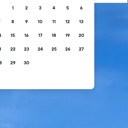
1
2
3
4
5
6
7
8
9
10
11
12
13
4
15
16
17
18
19
20
1
22
23
24
25
26
27
8
29
30