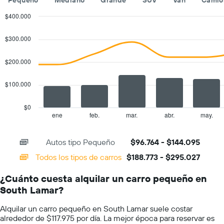
Pequeño
Mediano
Grande
SUV
Van
Camio
de
renta
$400.000
de
Combination
Chart
autos.
graphic.
chart
$300.000
with
El
2
gráfico
data
$200.000
muestra
series.
1
eje
$100.000
The
Y
chart
que
has
$0
indica
1
ene
feb.
mar.
abr.
may.
End
el
of
X
precio
interactive
axis
chart
más
Autos tipo Pequeño
$96.764 - $144.095
displaying
barato
categories.
Todos los tipos de carros
$188.773 - $295.027
de
Range:
un
14
auto
¿Cuánto cuesta alquilar un carro pequeño en
categories.
de
South Lamar?
The
renta
chart
por
Alquilar un carro pequeño en South Lamar suele costar
has
empresa.
alrededor de $117.975 por día. La mejor época para reservar es
1