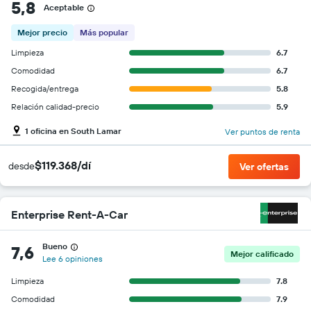
5,8
Aceptable
Mejor precio
Más popular
Limpieza
6.7
Comodidad
6.7
Recogida/entrega
5.8
Relación calidad-precio
5.9
1 oficina en South Lamar
Ver puntos de renta
$119.368/dí
desde
Ver ofertas
Enterprise Rent-A-Car
Bueno
7,6
Mejor calificado
Lee 6 opiniones
Limpieza
7.8
Comodidad
7.9