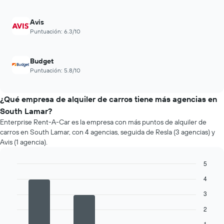
Avis
Puntuación: 6.3/10
Budget
Puntuación: 5.8/10
¿Qué empresa de alquiler de carros tiene más agencias en
South Lamar?
Enterprise Rent-A-Car es la empresa con más puntos de alquiler de
carros en South Lamar, con 4 agencias, seguida de Resla (3 agencias) y
Avis (1 agencia).
5
Bar
Chart
4
graphic.
chart
with
3
4
bars.
2
1