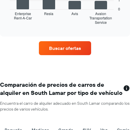
El
siguiente
0
gráfico
Enterprise
Resla
Avis
Avalon
muestra
Rent-A-Car
Transportation
Service
las
End
of
cuatro
interactive
empresas
chart
de
renta
Buscar ofertas
de
autos
con
más
sucursales.
El
gráfico
Comparación de precios de carros de
muestra
alquiler en South Lamar por tipo de vehículo
1
eje
Encuentra el carro de alquiler adecuado en South Lamar comparando los
X
precios de varios vehículos.
que
indica
las
empresas