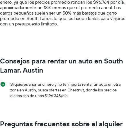
enero, ya que los precios promedio rondan los $96.764 por día,
Y
aproximadamente un 18% menos que el promedio anual. Los
axis
carros pequeños suelen ser un 50% más baratos que carro
displaying
promedio en South Lamar, lo que los hace ideales para viajeros
values.
con un presupuesto limitado.
Range:
0
to
400000.
Consejos para rentar un auto en South
Lamar, Austin
Si quieres ahorrar dinero y no te importa rentar un auto en otra
zona en Austin, busca ofertas en Chestnut, donde los precios
diarios son de unos $196.348/día.
Preguntas frecuentes sobre el alquiler