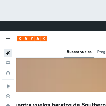
Buscar vuelos
Preg
Vuelos
Hoteles
Carros
Explore
Rastreador
PL
Encuentra vuelos baratos de Southern