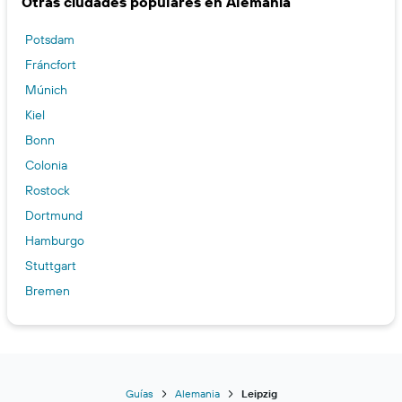
Otras ciudades populares en Alemania
Potsdam
Fráncfort
Múnich
Kiel
Bonn
Colonia
Rostock
Dortmund
Hamburgo
Stuttgart
Bremen
Dresde
Berlín
Heidelberg
Nuremberg
Guías
Alemania
Leipzig