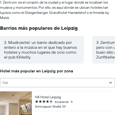
1. Zentrum: es el corazón de la ciudad y el lugar donde se localizan los
museos y monumentos. Por ello, es aquí donde se ubican hoteles tan
lujosos como el Steigenberger Grandhotel Handelshof o el Innside by
Meliá.
Barrios más populares de Leipzig
2. Musikviertel: un barrio dedicado por
3. Zentru
entero a la música en el que hay buenos
pero con u
hoteles y muchos lugares de ocio como
buen sitio
el pub Killiwilly.
Zunftkelle
Hotel más popular en Leipzig por zona
Ost
H4 Hotel Leipzig
4 estrellas
Excelente
9
Schongauer Straße 39