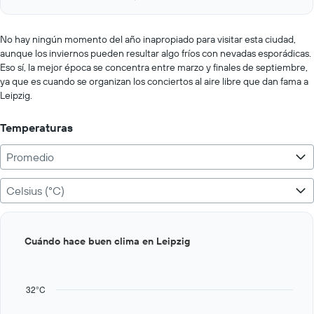
of
axis
interactive
displaying
chart
values.
No hay ningún momento del año inapropiado para visitar esta ciudad,
Range:
aunque los inviernos pueden resultar algo fríos con nevadas esporádicas.
0
Eso sí, la mejor época se concentra entre marzo y finales de septiembre,
to
ya que es cuando se organizan los conciertos al aire libre que dan fama a
1000000.
Leipzig.
Temperaturas
Promedio
Celsius (°C)
Bar
Chart
Cuándo hace buen clima en Leipzig
graphic.
chart
with
12
bars.
32°C
The