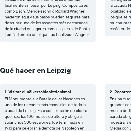
fácilmente sin pasar por Leipzig. Compositores
la Escuela N
como Bach, Mendelssohn o Richard Wagner
localidad a
nacieron aquí y sus pasos pueden seguirse para
los que se r
descubrir uno de los aspectos más destacados
mucha inten
de la ciudad en lugares como la iglesia de Santo
carácter de 
Tomás, templo en el que fue bautizado Wagner.
Qué hacer en Leipzig
1. Visitar el Völkerschlachtdenkmal
2. Recorrer
El Monumento a la Batalla de las Naciones es
En una ciud
uno de los rincones más especiales de toda la
grandes cen
ciudad de Leipzig. Esta construcción de piedra,
museo dedic
que roza los 100 metros de altura y obliga a
parada obli
subir unos 500 escalones, fue terminada en
muestra la 
1913 para celebrar la derrota de Napoleón en
Media con 