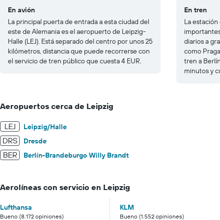
En avión
En tren
La principal puerta de entrada a esta ciudad del
La estación 
este de Alemania es el aeropuerto de Leipzig-
importantes
Halle (LEJ). Está separado del centro por unos 25
diarios a g
kilómetros, distancia que puede recorrerse con
como Praga 
el servicio de tren público que cuesta 4 EUR.
tren a Berlí
minutos y c
Aeropuertos cerca de Leipzig
LEJ
Leipzig/Halle
DRS
Dresde
BER
Berlín-Brandeburgo Willy Brandt
Aerolíneas con servicio en Leipzig
Lufthansa
KLM
Bueno (8.172 opiniones)
Bueno (1.552 opiniones)