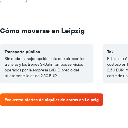
Cómo moverse en Leipzig
Transporte público
Taxi
Sin duda, la mejor opción es la que ofrecen los
El taxi es 
tranvías y los trenes S-Bahn, ambos servicios
costoso en 
operados por la empresa LVB. El precio del
3,50 EUR, m
billete sencillo es de 2,50 EUR.
coste de un
Encuentra ofertas de alquiler de carros en Leipzig