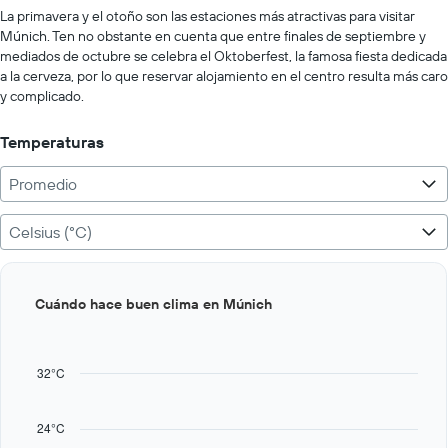
values.
La primavera y el otoño son las estaciones más atractivas para visitar
Range:
Múnich. Ten no obstante en cuenta que entre finales de septiembre y
0
mediados de octubre se celebra el Oktoberfest, la famosa fiesta dedicada
to
a la cerveza, por lo que reservar alojamiento en el centro resulta más caro
1250000.
y complicado.
Temperaturas
Promedio
Celsius (°C)
Bar
Chart
Cuándo hace buen clima en Múnich
graphic.
chart
with
12
bars.
32°C
The
chart
24°C
has