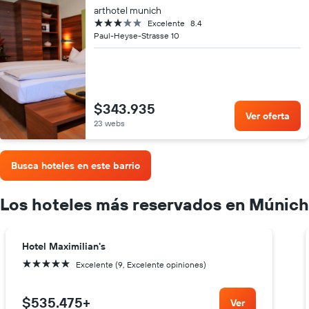
arthotel munich
3 estrellas
Excelente
8.4
Paul-Heyse-Strasse 10
$343.935
Ver oferta
23 webs
Busca hoteles en este barrio
Los hoteles más reservados en Múnich
Hotel Maximilian's
5 estrellas
Excelente (9, Excelente opiniones)
$535.475
+
Ver