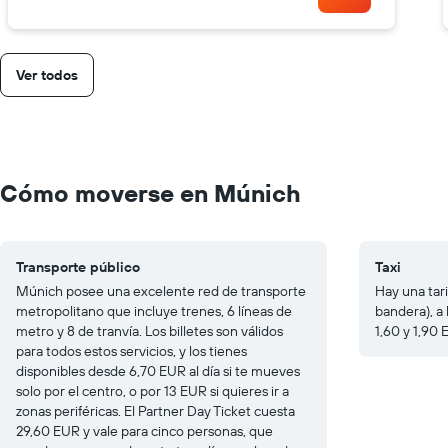
Ver todos
Cómo moverse en Múnich
Transporte público
Taxi
Múnich posee una excelente red de transporte
Hay una tar
metropolitano que incluye trenes, 6 líneas de
bandera), a
metro y 8 de tranvía. Los billetes son válidos
1,60 y 1,90 
para todos estos servicios, y los tienes
disponibles desde 6,70 EUR al día si te mueves
solo por el centro, o por 13 EUR si quieres ir a
zonas periféricas. El Partner Day Ticket cuesta
29,60 EUR y vale para cinco personas, que