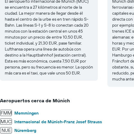
El aeropuerto internacional de Múnich (MUC)
Múnich disf
se encuentra a 27 kilómetros al norte de la
ferroviarias
ciudad. La mejor manera de llegar desde él
capitales e
hasta el centro de la urbe es en tren rápido S-
directa con 
Bahn. Las líneas S-1 y S-8 lo conectan cada 20
por ejemplo,
minutos con la estación central en unos 45
trenes ICE s
minutos por un precio de entre 10,50 EUR,
alemanas: el
ticket individual, y 21,30 EUR, pase familiar.
horas y med
Lufthansa opera una línea de autobús con
EUR. Por un
destino a la Hauptbahnhof (estación central).
Hamburgo en
Esta es más económica, cuesta 7,50 EUR por
Fráncfort d
persona, pero su frecuencia es menor. La opción
obstante, s
más cara es el taxi, que vale unos 50 EUR.
reducido, p
mucha antel
Aeropuertos cerca de Múnich
FMM
Memmingen
MUC
Internacional de Múnich-Franz Josef Strauss
NUE
Núremberg