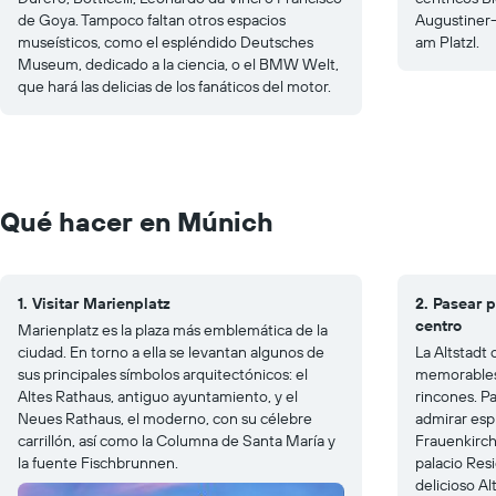
de Goya. Tampoco faltan otros espacios
Augustiner-
museísticos, como el espléndido Deutsches
am Platzl.
Museum, dedicado a la ciencia, o el BMW Welt,
que hará las delicias de los fanáticos del motor.
Qué hacer en Múnich
1. Visitar Marienplatz
2. Pasear p
centro
Marienplatz es la plaza más emblemática de la
ciudad. En torno a ella se levantan algunos de
La Altstadt
sus principales símbolos arquitectónicos: el
memorables 
Altes Rathaus, antiguo ayuntamiento, y el
rincones. P
Neues Rathaus, el moderno, con su célebre
admirar esp
carrillón, así como la Columna de Santa María y
Frauenkirch
la fuente Fischbrunnen.
palacio Res
delicioso Al