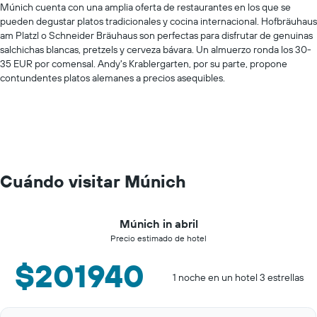
Múnich cuenta con una amplia oferta de restaurantes en los que se
pueden degustar platos tradicionales y cocina internacional. Hofbräuhaus
am Platzl o Schneider Bräuhaus son perfectas para disfrutar de genuinas
salchichas blancas, pretzels y cerveza bávara. Un almuerzo ronda los 30-
35 EUR por comensal. Andy's Krablergarten, por su parte, propone
contundentes platos alemanes a precios asequibles.
Cuándo visitar Múnich
Múnich in abril
Precio estimado de hotel
$201940
1 noche en un hotel 3 estrellas