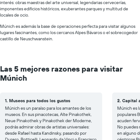
interés: obras maestras del arte universal, legendarias cervecerías,
imponentes edificios históricos, exuberantes parques y multitud de
locales de ocio.
Múnich es además la base de operaciones perfecta para visitar algunos
lugares fascinantes, como los cercanos Alpes Bávaros o el sobrecogedor
castillo de Neuschwanstein.
Las 5 mejores razones para visitar
Múnich
1. Museos para todos los gustos
2. Capital
Múnich es un paraíso para los amantes de los
Múnich es l
museos. En sus pinacotecas, Alte Pinakothek,
populares B
Neue Pinakothek y Pinakothek der Moderne,
acuden ferv
podrás admirar obras de artistas universales:
No puedes r
desde Rafael hasta Kandinsky, pasando por
en alguno d
Durero, Botticelli, Leonardo da Vinci o Francisco
céntricos B