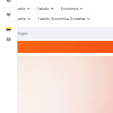
Cuándo ir
Ida y vuelta
1 adulto
Económica
Trips
Ida y vuelta
1 adulto, Económica, 0 maletas
Español
Comentarios