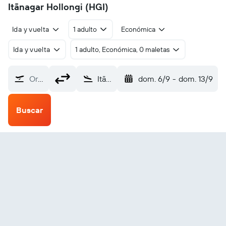
Itānagar Hollongi (HGI)
Ida y vuelta
1 adulto
Económica
Ida y vuelta
1 adulto, Económica, 0 maletas
Origen
Itānagar Hollongi (HGI)
dom. 6/9
-
dom. 13/9
Buscar